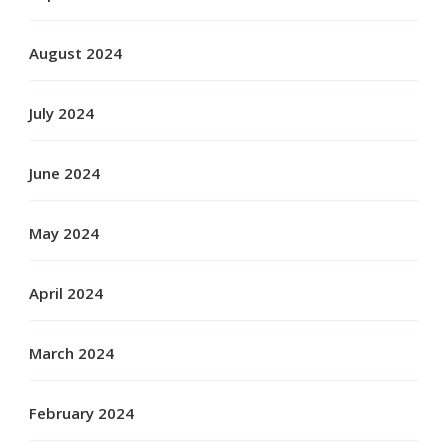
August 2024
July 2024
June 2024
May 2024
April 2024
March 2024
February 2024