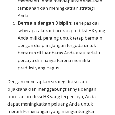
membantu Anda mendapatkan wawasan
tambahan dan meningkatkan strategi
Anda.
Bermain dengan Disiplin
: Terlepas dari
seberapa akurat bocoran prediksi HK yang
Anda miliki, penting untuk tetap bermain
dengan disiplin. Jangan tergoda untuk
bertaruh di luar batas Anda atau terlalu
percaya diri hanya karena memiliki
prediksi yang bagus.
Dengan menerapkan strategi ini secara
bijaksana dan menggabungkannya dengan
bocoran prediksi HK yang terpercaya, Anda
dapat meningkatkan peluang Anda untuk
meraih kemenangan yang menguntungkan