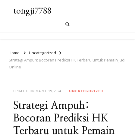
tongji7788
Home
Uncategorized
Strategi Ampuh: Bocoran Prediksi HK Terbaru untuk Pemain Judi
Online
UPDATED ON
MARCH 19, 2024
UNCATEGORIZED
Strategi Ampuh:
Bocoran Prediksi HK
Terbaru untuk Pemain