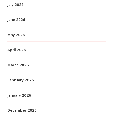
July 2026
June 2026
May 2026
April 2026
March 2026
February 2026
January 2026
December 2025