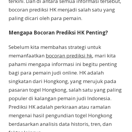
terkini. Dan di antara semua informasi tersebut,
bocoran prediksi HK menjadi salah satu yang
paling dicari oleh para pemain.
Mengapa Bocoran Prediksi HK Penting?
Sebelum kita membahas strategi untuk
memanfaatkan
bocoran prediksi hk
, mari kita
pahami mengapa informasi ini begitu penting
bagi para pemain judi online. HK adalah
singkatan dari Hongkong, yang merujuk pada
pasaran togel Hongkong, salah satu yang paling
populer di kalangan pemain judi Indonesia.
Prediksi HK adalah perkiraan atau ramalan
mengenai hasil pengundian togel Hongkong
berdasarkan analisis data historis, tren, dan