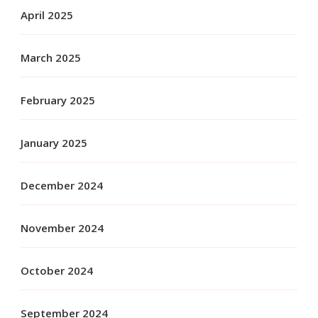
April 2025
March 2025
February 2025
January 2025
December 2024
November 2024
October 2024
September 2024