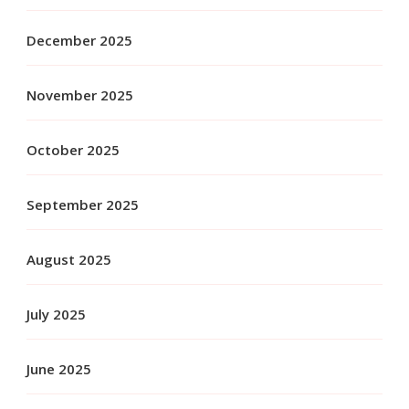
December 2025
November 2025
October 2025
September 2025
August 2025
July 2025
June 2025