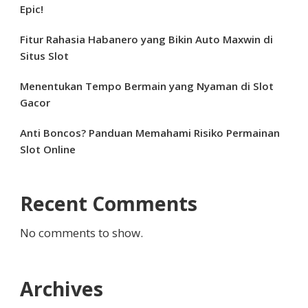
Epic!
Fitur Rahasia Habanero yang Bikin Auto Maxwin di
Situs Slot
Menentukan Tempo Bermain yang Nyaman di Slot
Gacor
Anti Boncos? Panduan Memahami Risiko Permainan
Slot Online
Recent Comments
No comments to show.
Archives