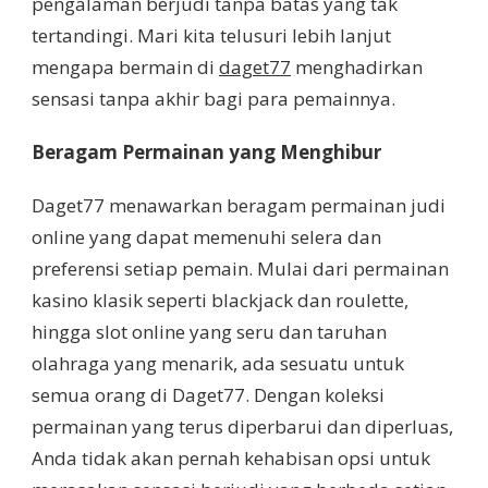
pengalaman berjudi tanpa batas yang tak
tertandingi. Mari kita telusuri lebih lanjut
mengapa bermain di
daget77
menghadirkan
sensasi tanpa akhir bagi para pemainnya.
Beragam Permainan yang Menghibur
Daget77 menawarkan beragam permainan judi
online yang dapat memenuhi selera dan
preferensi setiap pemain. Mulai dari permainan
kasino klasik seperti blackjack dan roulette,
hingga slot online yang seru dan taruhan
olahraga yang menarik, ada sesuatu untuk
semua orang di Daget77. Dengan koleksi
permainan yang terus diperbarui dan diperluas,
Anda tidak akan pernah kehabisan opsi untuk