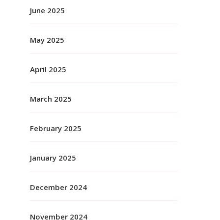
June 2025
May 2025
April 2025
March 2025
February 2025
January 2025
December 2024
November 2024