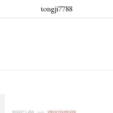
tongji7788
AUGUST 1, 2026
UNCATEGORIZED