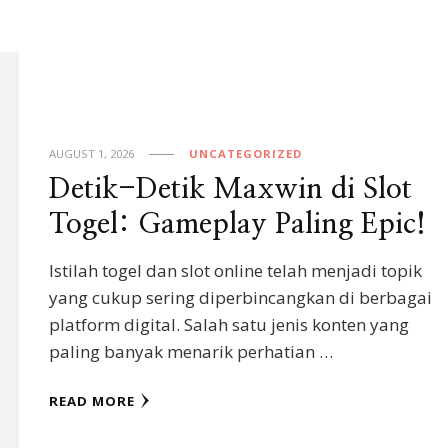
AUGUST 1, 2026
UNCATEGORIZED
Detik-Detik Maxwin di Slot
Togel: Gameplay Paling Epic!
Istilah togel dan slot online telah menjadi topik
yang cukup sering diperbincangkan di berbagai
platform digital. Salah satu jenis konten yang
paling banyak menarik perhatian …
READ MORE