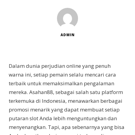
ADMIN
Dalam dunia perjudian online yang penuh
warna ini, setiap pemain selalu mencari cara
terbaik untuk memaksimalkan pengalaman
mereka. Asahan88, sebagai salah satu platform
terkemuka di Indonesia, menawarkan berbagai
promosi menarik yang dapat membuat setiap
putaran slot Anda lebih menguntungkan dan
menyenangkan. Tapi, apa sebenarnya yang bisa