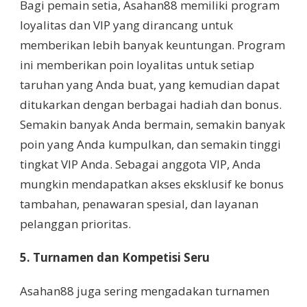
Bagi pemain setia, Asahan88 memiliki program
loyalitas dan VIP yang dirancang untuk
memberikan lebih banyak keuntungan. Program
ini memberikan poin loyalitas untuk setiap
taruhan yang Anda buat, yang kemudian dapat
ditukarkan dengan berbagai hadiah dan bonus.
Semakin banyak Anda bermain, semakin banyak
poin yang Anda kumpulkan, dan semakin tinggi
tingkat VIP Anda. Sebagai anggota VIP, Anda
mungkin mendapatkan akses eksklusif ke bonus
tambahan, penawaran spesial, dan layanan
pelanggan prioritas.
5. Turnamen dan Kompetisi Seru
Asahan88 juga sering mengadakan turnamen