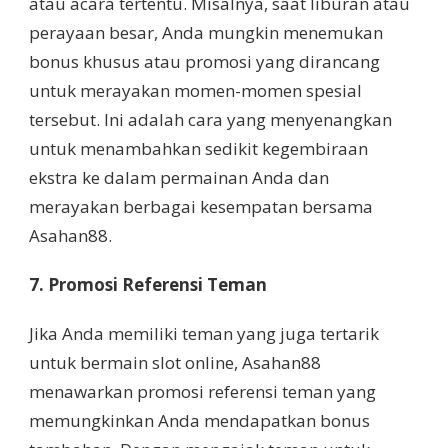
atau acara tertentu. Misalnya, saat liburan atau
perayaan besar, Anda mungkin menemukan
bonus khusus atau promosi yang dirancang
untuk merayakan momen-momen spesial
tersebut. Ini adalah cara yang menyenangkan
untuk menambahkan sedikit kegembiraan
ekstra ke dalam permainan Anda dan
merayakan berbagai kesempatan bersama
Asahan88.
7. Promosi Referensi Teman
Jika Anda memiliki teman yang juga tertarik
untuk bermain slot online, Asahan88
menawarkan promosi referensi teman yang
memungkinkan Anda mendapatkan bonus