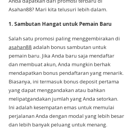
Anda dapatkan dari promosi terbaru di
Asahan88? Mari kita telusuri lebih dalam.
1. Sambutan Hangat untuk Pemain Baru
Salah satu promosi paling menggembirakan di
asahan88
adalah bonus sambutan untuk
pemain baru. Jika Anda baru saja mendaftar
dan membuat akun, Anda mungkin berhak
mendapatkan bonus pendaftaran yang menarik.
Biasanya, ini termasuk bonus deposit pertama
yang dapat menggandakan atau bahkan
melipatgandakan jumlah yang Anda setorkan.
Ini adalah kesempatan emas untuk memulai
perjalanan Anda dengan modal yang lebih besar
dan lebih banyak peluang untuk menang.