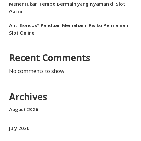
Menentukan Tempo Bermain yang Nyaman di Slot
Gacor
Anti Boncos? Panduan Memahami Risiko Permainan
Slot Online
Recent Comments
No comments to show.
Archives
August 2026
July 2026