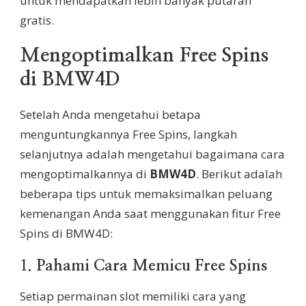
untuk mendapatkan lebih banyak putaran
gratis.
Mengoptimalkan Free Spins
di BMW4D
Setelah Anda mengetahui betapa
menguntungkannya Free Spins, langkah
selanjutnya adalah mengetahui bagaimana cara
mengoptimalkannya di
BMW4D
. Berikut adalah
beberapa tips untuk memaksimalkan peluang
kemenangan Anda saat menggunakan fitur Free
Spins di BMW4D:
1.
Pahami Cara Memicu Free Spins
Setiap permainan slot memiliki cara yang