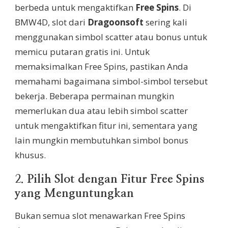
berbeda untuk mengaktifkan
Free Spins
. Di
BMW4D, slot dari
Dragoonsoft
sering kali
menggunakan simbol scatter atau bonus untuk
memicu putaran gratis ini. Untuk
memaksimalkan Free Spins, pastikan Anda
memahami bagaimana simbol-simbol tersebut
bekerja. Beberapa permainan mungkin
memerlukan dua atau lebih simbol scatter
untuk mengaktifkan fitur ini, sementara yang
lain mungkin membutuhkan simbol bonus
khusus.
2.
Pilih Slot dengan Fitur Free Spins
yang Menguntungkan
Bukan semua slot menawarkan Free Spins