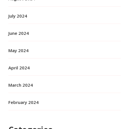
July 2024
June 2024
May 2024
April 2024
March 2024
February 2024