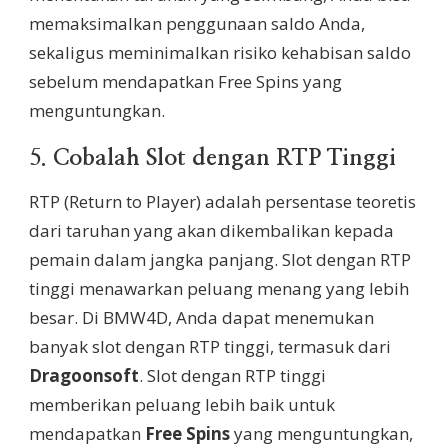
memaksimalkan penggunaan saldo Anda,
sekaligus meminimalkan risiko kehabisan saldo
sebelum mendapatkan Free Spins yang
menguntungkan.
5.
Cobalah Slot dengan RTP Tinggi
RTP (Return to Player) adalah persentase teoretis
dari taruhan yang akan dikembalikan kepada
pemain dalam jangka panjang. Slot dengan RTP
tinggi menawarkan peluang menang yang lebih
besar. Di BMW4D, Anda dapat menemukan
banyak slot dengan RTP tinggi, termasuk dari
Dragoonsoft
. Slot dengan RTP tinggi
memberikan peluang lebih baik untuk
mendapatkan
Free Spins
yang menguntungkan,