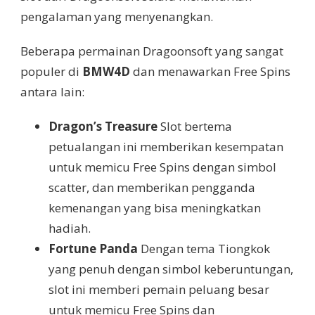
pengalaman yang menyenangkan.
Beberapa permainan Dragoonsoft yang sangat
populer di
BMW4D
dan menawarkan Free Spins
antara lain:
Dragon’s Treasure
Slot bertema
petualangan ini memberikan kesempatan
untuk memicu Free Spins dengan simbol
scatter, dan memberikan pengganda
kemenangan yang bisa meningkatkan
hadiah.
Fortune Panda
Dengan tema Tiongkok
yang penuh dengan simbol keberuntungan,
slot ini memberi pemain peluang besar
untuk memicu Free Spins dan