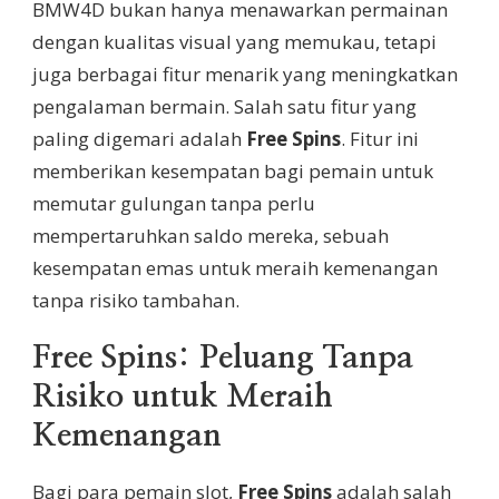
BMW4D bukan hanya menawarkan permainan
dengan kualitas visual yang memukau, tetapi
juga berbagai fitur menarik yang meningkatkan
pengalaman bermain. Salah satu fitur yang
paling digemari adalah
Free Spins
. Fitur ini
memberikan kesempatan bagi pemain untuk
memutar gulungan tanpa perlu
mempertaruhkan saldo mereka, sebuah
kesempatan emas untuk meraih kemenangan
tanpa risiko tambahan.
Free Spins: Peluang Tanpa
Risiko untuk Meraih
Kemenangan
Bagi para pemain slot,
Free Spins
adalah salah