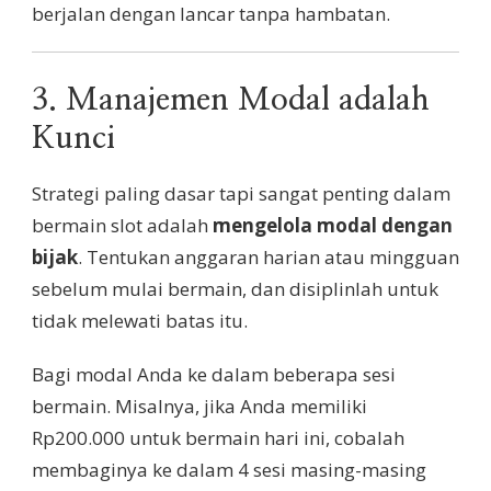
berjalan dengan lancar tanpa hambatan.
3. Manajemen Modal adalah
Kunci
Strategi paling dasar tapi sangat penting dalam
bermain slot adalah
mengelola modal dengan
bijak
. Tentukan anggaran harian atau mingguan
sebelum mulai bermain, dan disiplinlah untuk
tidak melewati batas itu.
Bagi modal Anda ke dalam beberapa sesi
bermain. Misalnya, jika Anda memiliki
Rp200.000 untuk bermain hari ini, cobalah
membaginya ke dalam 4 sesi masing-masing