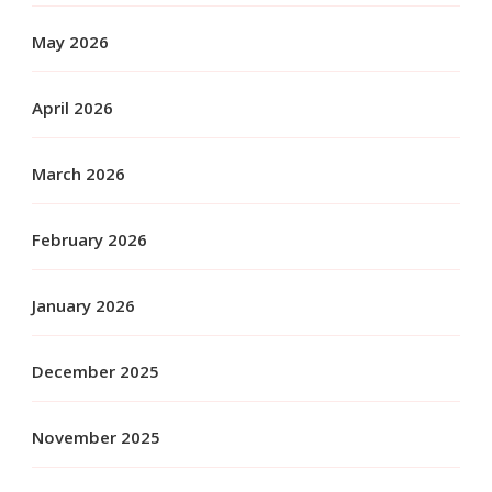
May 2026
April 2026
March 2026
February 2026
January 2026
December 2025
November 2025