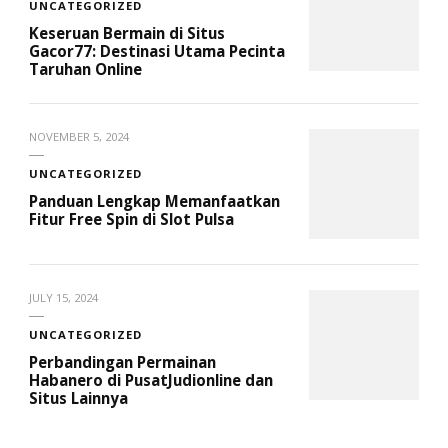
UNCATEGORIZED
Keseruan Bermain di Situs
Gacor77: Destinasi Utama Pecinta
Taruhan Online
NOVEMBER 5, 2024
UNCATEGORIZED
Panduan Lengkap Memanfaatkan
Fitur Free Spin di Slot Pulsa
JULY 15, 2024
UNCATEGORIZED
Perbandingan Permainan
Habanero di PusatJudionline dan
Situs Lainnya