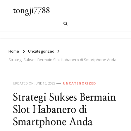
tongji7788
Home
Uncategorized
Strategi Sukses Bermain Slot Habanero di Smartphone Anda
UPDATED ON
JUNE 15, 2025
UNCATEGORIZED
Strategi Sukses Bermain
Slot Habanero di
Smartphone Anda