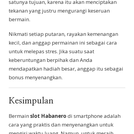
satunya tujuan, karena itu akan menciptakan
tekanan yang justru mengurangi keseruan
bermain.
Nikmati setiap putaran, rayakan kemenangan
kecil, dan anggap permainan ini sebagai cara
untuk melepas stres. Jika suatu saat
keberuntungan berpihak dan Anda
mendapatkan hadiah besar, anggap itu sebagai
bonus menyenangkan.
Kesimpulan
Bermain
slot Habanero
di smartphone adalah
cara yang praktis dan menyenangkan untuk
mengisi waktu luang. Namun, untuk meraih