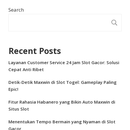
Search
S
Recent Posts
Layanan Customer Service 24 Jam Slot Gacor: Solusi
Cepat Anti Ribet
Detik-Detik Maxwin di Slot Togel: Gameplay Paling
Epic!
Fitur Rahasia Habanero yang Bikin Auto Maxwin di
Situs Slot
Menentukan Tempo Bermain yang Nyaman di Slot
Gacor