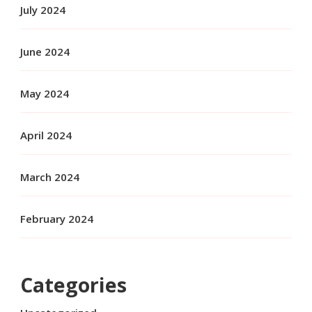
July 2024
June 2024
May 2024
April 2024
March 2024
February 2024
Categories