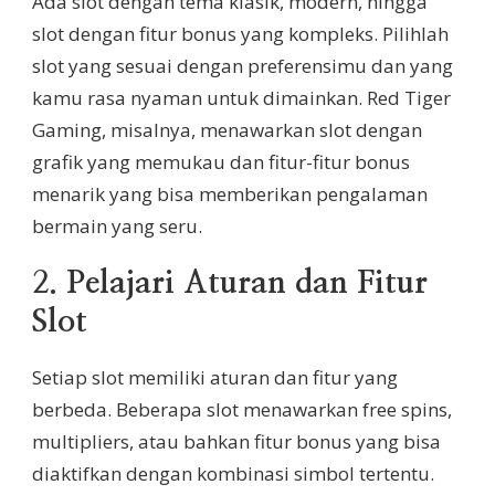
Ada slot dengan tema klasik, modern, hingga
slot dengan fitur bonus yang kompleks. Pilihlah
slot yang sesuai dengan preferensimu dan yang
kamu rasa nyaman untuk dimainkan. Red Tiger
Gaming, misalnya, menawarkan slot dengan
grafik yang memukau dan fitur-fitur bonus
menarik yang bisa memberikan pengalaman
bermain yang seru.
2.
Pelajari Aturan dan Fitur
Slot
Setiap slot memiliki aturan dan fitur yang
berbeda. Beberapa slot menawarkan free spins,
multipliers, atau bahkan fitur bonus yang bisa
diaktifkan dengan kombinasi simbol tertentu.