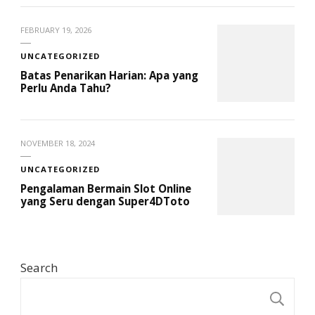
FEBRUARY 19, 2026
UNCATEGORIZED
Batas Penarikan Harian: Apa yang
Perlu Anda Tahu?
NOVEMBER 18, 2024
UNCATEGORIZED
Pengalaman Bermain Slot Online
yang Seru dengan Super4DToto
Search
S