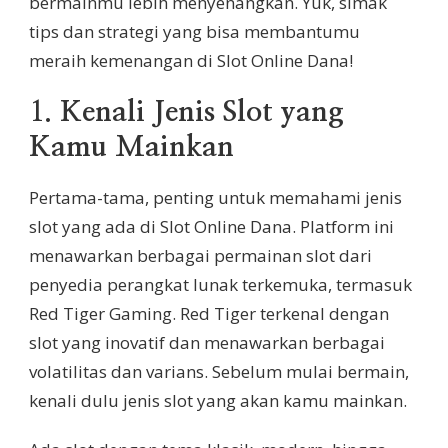
bermainmu lebih menyenangkan. Yuk, simak
tips dan strategi yang bisa membantumu
meraih kemenangan di Slot Online Dana!
1.
Kenali Jenis Slot yang
Kamu Mainkan
Pertama-tama, penting untuk memahami jenis
slot yang ada di Slot Online Dana. Platform ini
menawarkan berbagai permainan slot dari
penyedia perangkat lunak terkemuka, termasuk
Red Tiger Gaming. Red Tiger terkenal dengan
slot yang inovatif dan menawarkan berbagai
volatilitas dan varians. Sebelum mulai bermain,
kenali dulu jenis slot yang akan kamu mainkan.