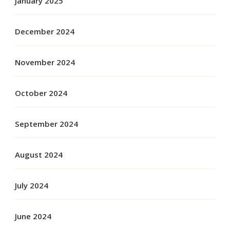
January 2025
December 2024
November 2024
October 2024
September 2024
August 2024
July 2024
June 2024