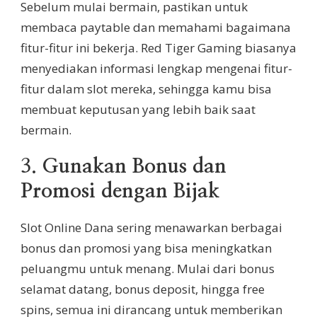
Sebelum mulai bermain, pastikan untuk
membaca paytable dan memahami bagaimana
fitur-fitur ini bekerja. Red Tiger Gaming biasanya
menyediakan informasi lengkap mengenai fitur-
fitur dalam slot mereka, sehingga kamu bisa
membuat keputusan yang lebih baik saat
bermain.
3.
Gunakan Bonus dan
Promosi dengan Bijak
Slot Online Dana sering menawarkan berbagai
bonus dan promosi yang bisa meningkatkan
peluangmu untuk menang. Mulai dari bonus
selamat datang, bonus deposit, hingga free
spins, semua ini dirancang untuk memberikan