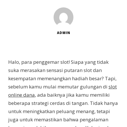
ADMIN
Halo, para penggemar slot! Siapa yang tidak
suka merasakan sensasi putaran slot dan
kesempatan memenangkan hadiah besar? Tapi,
sebelum kamu mulai memutar gulungan di
slot
online dana
, ada baiknya jika kamu memiliki
beberapa strategi cerdas di tangan. Tidak hanya
untuk meningkatkan peluang menang, tetapi
juga untuk memastikan bahwa pengalaman