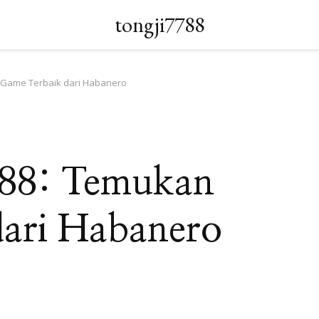
tongji7788
 Game Terbaik dari Habanero
a88: Temukan
dari Habanero