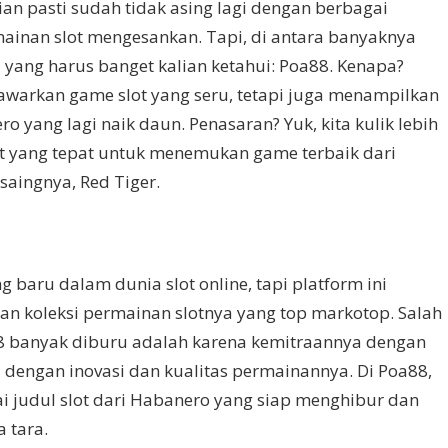
alian pasti sudah tidak asing lagi dengan berbagai
inan slot mengesankan. Tapi, di antara banyaknya
 yang harus banget kalian ketahui: Poa88. Kenapa?
arkan game slot yang seru, tetapi juga menampilkan
 yang lagi naik daun. Penasaran? Yuk, kita kulik lebih
t yang tepat untuk menemukan game terbaik dari
saingnya, Red Tiger.
aru dalam dunia slot online, tapi platform ini
an koleksi permainan slotnya yang top markotop. Salah
8 banyak diburu adalah karena kemitraannya dengan
 dengan inovasi dan kualitas permainannya. Di Poa88,
judul slot dari Habanero yang siap menghibur dan
 tara.