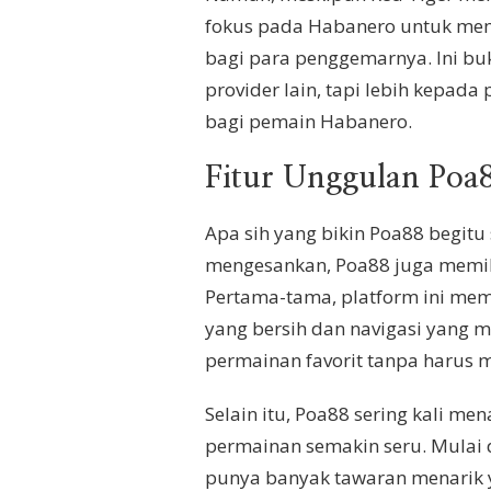
fokus pada Habanero untuk me
bagi para penggemarnya. Ini buk
provider lain, tapi lebih kepad
bagi pemain Habanero.
Fitur Unggulan Poa
Apa sih yang bikin Poa88 begitu
mengesankan, Poa88 juga memilik
Pertama-tama, platform ini memi
yang bersih dan navigasi yan
permainan favorit tanpa harus
Selain itu, Poa88 sering kali m
permainan semakin seru. Mulai 
punya banyak tawaran menarik 