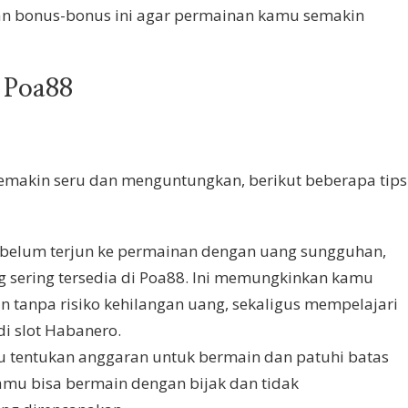
n bonus-bonus ini agar permainan kamu semakin
i Poa88
emakin seru dan menguntungkan, berikut beberapa tips
ebelum terjun ke permainan dengan uang sungguhan,
g sering tersedia di Poa88. Ini memungkinkan kamu
 tanpa risiko kehilangan uang, sekaligus mempelajari
di slot Habanero.
alu tentukan anggaran untuk bermain dan patuhi batas
 kamu bisa bermain dengan bijak dan tidak