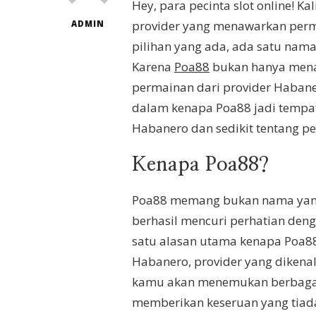
Hey, para pecinta slot online! K
provider yang menawarkan perma
ADMIN
pilihan yang ada, ada satu nama
Karena
Poa88
bukan hanya menaw
permainan dari provider Habanero
dalam kenapa Poa88 jadi tempa
Habanero dan sedikit tentang pe
Kenapa Poa88?
Poa88 memang bukan nama yang b
berhasil mencuri perhatian deng
satu alasan utama kenapa Poa8
Habanero, provider yang dikenal
kamu akan menemukan berbagai 
memberikan keseruan yang tiada