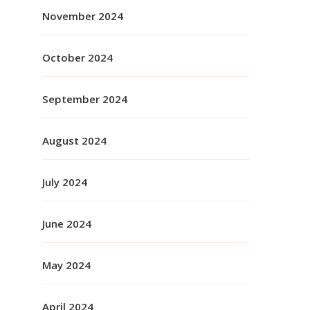
November 2024
October 2024
September 2024
August 2024
July 2024
June 2024
May 2024
April 2024