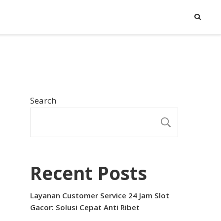
Search
SEARCH
Recent Posts
Layanan Customer Service 24 Jam Slot
Gacor: Solusi Cepat Anti Ribet