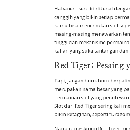
Habanero sendiri dikenal dengan
canggih yang bikin setiap perma
kamu bisa menemukan slot sepert
masing-masing menawarkan tema
tinggi dan mekanisme permainan ya
kalian yang suka tantangan dan
Red Tiger: Pesaing 
Tapi, jangan buru-buru berpaling
merupakan nama besar yang patu
permainan slot yang penuh warna,
Slot dari Red Tiger sering kali
bikin ketagihan, seperti “Dragon’s
Namun, meskipun Red Tiger men