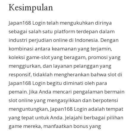
Kesimpulan
Japan168 Login telah mengukuhkan dirinya
sebagai salah satu platform terdepan dalam
industri perjudian online di Indonesia. Dengan
kombinasi antara keamanan yang terjamin,
koleksi game-slot yang beragam, promosi yang
menggiurkan, dan layanan pelanggan yang
responsif, tidaklah mengherankan bahwa slot di
Japan168 Login begitu diminati oleh para
pemain. Jika Anda mencari pengalaman bermain
slot online yang mengasyikkan dan berpotensi
menguntungkan, Japan168 Login adalah tempat
yang tepat untuk Anda. Jelajahi berbagai pilihan
game mereka, manfaatkan bonus yang