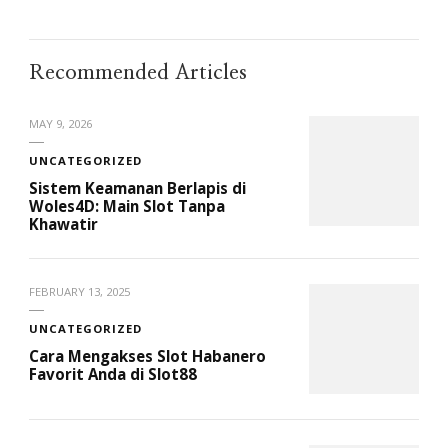
Recommended Articles
MAY 9, 2026
UNCATEGORIZED
Sistem Keamanan Berlapis di
Woles4D: Main Slot Tanpa
Khawatir
FEBRUARY 13, 2025
UNCATEGORIZED
Cara Mengakses Slot Habanero
Favorit Anda di Slot88