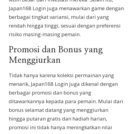
Japan168 Login juga menawarkan game dengan
berbagai tingkat variansi, mulai dari yang
rendah hingga tinggi, sesuai dengan preferensi
risiko masing-masing pemain.
Promosi dan Bonus yang
Menggiurkan
Tidak hanya karena koleksi permainan yang
menarik, Japan168 Login juga dikenal dengan
berbagai promosi dan bonus yang
ditawarkannya kepada para pemain. Mulai dari
bonus selamat datang yang menggiurkan
hingga putaran gratis dan hadiah harian,
promosi ini tidak hanya meningkatkan nilai