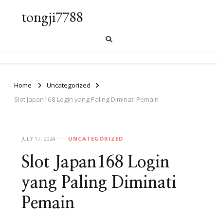
tongji7788
Home
Uncategorized
Slot Japan168 Login yang Paling Diminati Pemain
JULY 17, 2024
UNCATEGORIZED
Slot Japan168 Login
yang Paling Diminati
Pemain