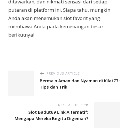
ditawarkan, dan nikmati sensasi dari setiap
putaran di platform ini. Siapa tahu, mungkin
Anda akan menemukan slot favorit yang
membawa Anda pada kemenangan besar
berikutnya!
PREVIOUS ARTICLE
Bermain Aman dan Nyaman di Kilat77:
Tips dan Trik
NEXT ARTICLE
Slot Badut69 Link Alternatif:
Mengapa Mereka Begitu Digemari?