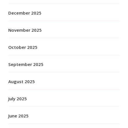
December 2025
November 2025
October 2025
September 2025
August 2025
July 2025
June 2025