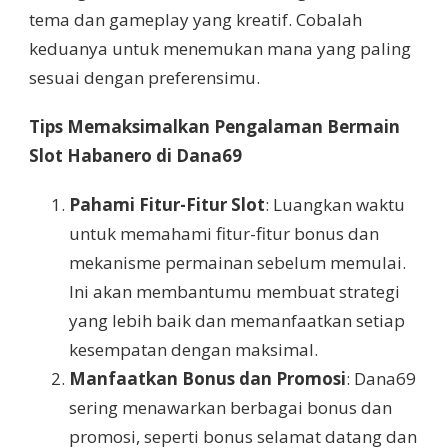
tema dan gameplay yang kreatif. Cobalah
keduanya untuk menemukan mana yang paling
sesuai dengan preferensimu.
Tips Memaksimalkan Pengalaman Bermain
Slot Habanero di Dana69
Pahami Fitur-Fitur Slot
: Luangkan waktu
untuk memahami fitur-fitur bonus dan
mekanisme permainan sebelum memulai.
Ini akan membantumu membuat strategi
yang lebih baik dan memanfaatkan setiap
kesempatan dengan maksimal.
Manfaatkan Bonus dan Promosi
: Dana69
sering menawarkan berbagai bonus dan
promosi, seperti bonus selamat datang dan