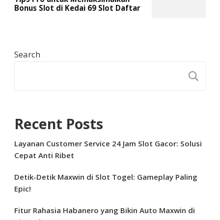
Bonus Slot di Kedai 69 Slot Daftar
Search
S
Recent Posts
Layanan Customer Service 24 Jam Slot Gacor: Solusi
Cepat Anti Ribet
Detik-Detik Maxwin di Slot Togel: Gameplay Paling
Epic!
Fitur Rahasia Habanero yang Bikin Auto Maxwin di