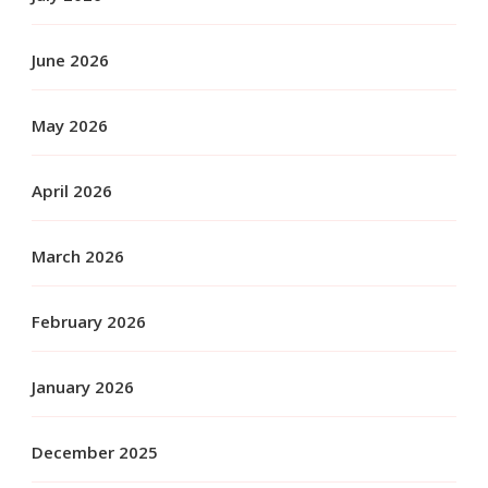
June 2026
May 2026
April 2026
March 2026
February 2026
January 2026
December 2025