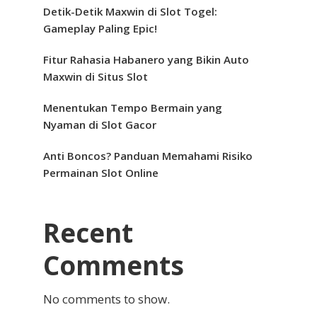
Detik-Detik Maxwin di Slot Togel:
Gameplay Paling Epic!
Fitur Rahasia Habanero yang Bikin Auto
Maxwin di Situs Slot
Menentukan Tempo Bermain yang
Nyaman di Slot Gacor
Anti Boncos? Panduan Memahami Risiko
Permainan Slot Online
Recent
Comments
No comments to show.