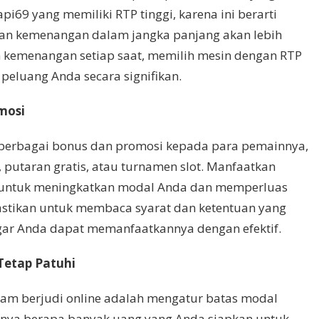
api69 yang memiliki RTP tinggi, karena ini berarti
n kemenangan dalam jangka panjang akan lebih
 kemenangan setiap saat, memilih mesin dengan RTP
peluang Anda secara signifikan.
mosi
 berbagai bonus dan promosi kepada para pemainnya,
putaran gratis, atau turnamen slot. Manfaatkan
 untuk meningkatkan modal Anda dan memperluas
stikan untuk membaca syarat dan ketentuan yang
agar Anda dapat memanfaatkannya dengan efektif.
Tetap Patuhi
alam berjudi online adalah mengatur batas modal
mnya berapa banyak uang yang Anda siapkan untuk