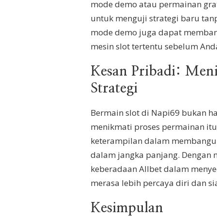
mode demo atau permainan gratis
untuk menguji strategi baru tanp
mode demo juga dapat membantu
mesin slot tertentu sebelum An
Kesan Pribadi: Men
Strategi
Bermain slot di Napi69 bukan h
menikmati proses permainan itu 
keterampilan dalam membangun 
dalam jangka panjang. Dengan m
keberadaan Allbet dalam menyed
merasa lebih percaya diri dan 
Kesimpulan