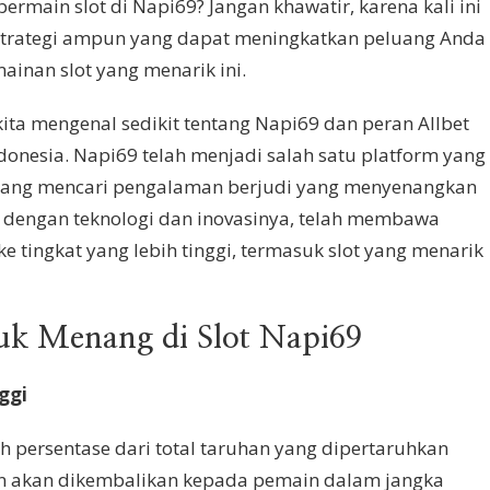
rmain slot di Napi69? Jangan khawatir, karena kali ini
trategi ampun yang dapat meningkatkan peluang Anda
inan slot yang menarik ini.
ita mengenal sedikit tentang Napi69 dan peran Allbet
donesia. Napi69 telah menjadi salah satu platform yang
 yang mencari pengalaman berjudi yang menyenangkan
, dengan teknologi dan inovasinya, telah membawa
e tingkat yang lebih tinggi, termasuk slot yang menarik
uk Menang di Slot Napi69
ggi
ah persentase dari total taruhan yang dipertaruhkan
an akan dikembalikan kepada pemain dalam jangka