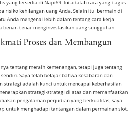
 yang tersedia di Napi69. Ini adalah cara yang bagus
a risiko kehilangan uang Anda. Selain itu, bermain di
 Anda mengenal lebih dalam tentang cara kerja
da benar-benar menginvestasikan uang sungguhan.
ikmati Proses dan Membangun
anya tentang meraih kemenangan, tetapi juga tentang
sendiri. Saya telah belajar bahwa kesabaran dan
strategi adalah kunci untuk mencapai keberhasilan
enerapkan strategi-strategi di atas dan memanfaatkan
iakan pengalaman perjudian yang berkualitas, saya
siap untuk menghadapi tantangan dalam permainan slot.