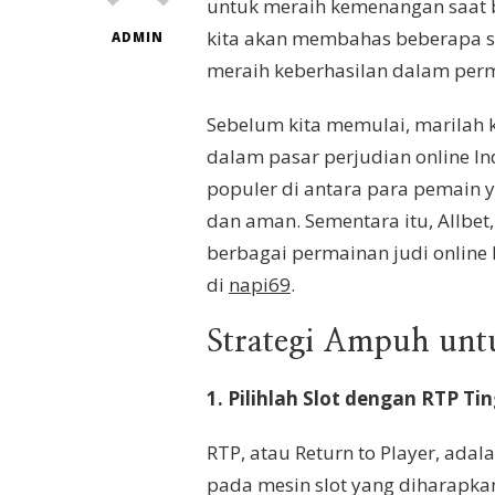
untuk meraih kemenangan saat be
kita akan membahas beberapa s
ADMIN
meraih keberhasilan dalam perma
Sebelum kita memulai, marilah k
dalam pasar perjudian online In
populer di antara para pemain
dan aman. Sementara itu, Allbet
berbagai permainan judi online k
di
napi69
.
Strategi Ampuh unt
1. Pilihlah Slot dengan RTP Tin
RTP, atau Return to Player, adal
pada mesin slot yang diharapk