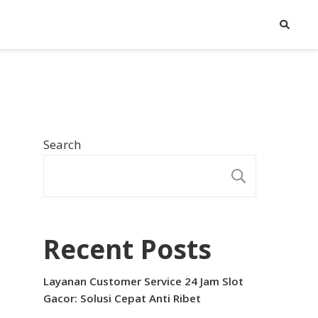
Search
SEARCH
Recent Posts
Layanan Customer Service 24 Jam Slot
Gacor: Solusi Cepat Anti Ribet