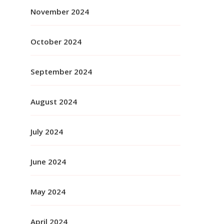
November 2024
October 2024
September 2024
August 2024
July 2024
June 2024
May 2024
April 2024