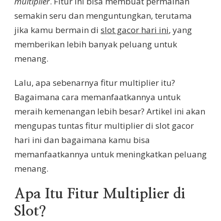
multiplier
. Fitur ini bisa membuat permainan
semakin seru dan menguntungkan, terutama
jika kamu bermain di
slot gacor hari ini
, yang
memberikan lebih banyak peluang untuk
menang.
Lalu, apa sebenarnya fitur multiplier itu?
Bagaimana cara memanfaatkannya untuk
meraih kemenangan lebih besar? Artikel ini akan
mengupas tuntas fitur multiplier di slot gacor
hari ini dan bagaimana kamu bisa
memanfaatkannya untuk meningkatkan peluang
menang.
Apa Itu Fitur Multiplier di
Slot?