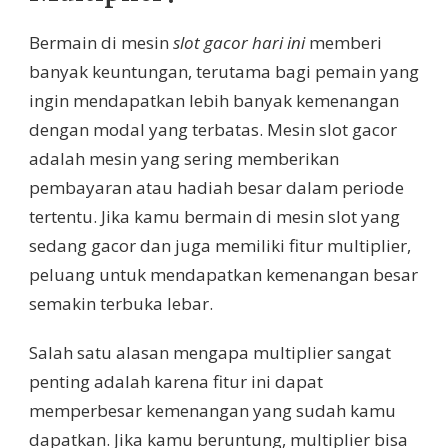
Bermain di mesin
slot gacor hari ini
memberi
banyak keuntungan, terutama bagi pemain yang
ingin mendapatkan lebih banyak kemenangan
dengan modal yang terbatas. Mesin slot gacor
adalah mesin yang sering memberikan
pembayaran atau hadiah besar dalam periode
tertentu. Jika kamu bermain di mesin slot yang
sedang gacor dan juga memiliki fitur multiplier,
peluang untuk mendapatkan kemenangan besar
semakin terbuka lebar.
Salah satu alasan mengapa multiplier sangat
penting adalah karena fitur ini dapat
memperbesar kemenangan yang sudah kamu
dapatkan. Jika kamu beruntung, multiplier bisa