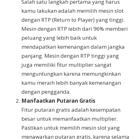
Salah satu langkah pertama yang harus
kamu lakukan adalah memilih mesin slot
dengan RTP (Return to Player) yang tinggi.
Mesin dengan RTP lebih dari 96% memberi
peluang yang lebih baik untuk
mendapatkan kemenangan dalam jangka
panjang. Mesin dengan RTP tinggi yang
juga memiliki fitur multiplier sangat
menguntungkan karena memungkinkan
kamu meraih lebih banyak kemenangan
dengan pengganda.
Manfaatkan Putaran Gratis
Fitur putaran gratis adalah kesempatan
besar untuk memanfaatkan multiplier.
Pastikan untuk memilih mesin slot yang
menawarkan putaran gratis, karena selama