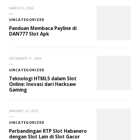
MARCH 5, 2026
UNCATEGORIZED
Panduan Membaca Payline di
DAN777 Slot Apk
DECEMBER 11, 2024
UNCATEGORIZED
Teknologi HTML5 dalam Slot
Online: Inovasi dari Hacksaw
Gaming
JANUARY 10, 2025
UNCATEGORIZED
Perbandingan RTP Slot Habanero
dengan Slot Lain di Slot Gacor