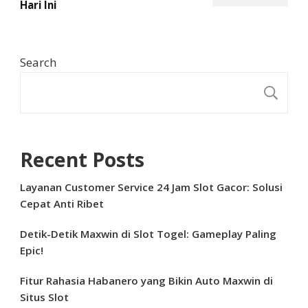
Hari Ini
Search
S
Recent Posts
Layanan Customer Service 24 Jam Slot Gacor: Solusi
Cepat Anti Ribet
Detik-Detik Maxwin di Slot Togel: Gameplay Paling
Epic!
Fitur Rahasia Habanero yang Bikin Auto Maxwin di
Situs Slot