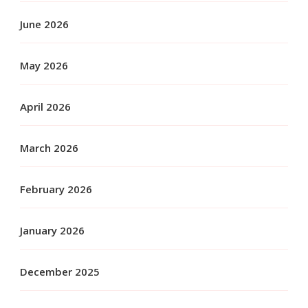
June 2026
May 2026
April 2026
March 2026
February 2026
January 2026
December 2025