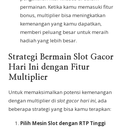
permainan. Ketika kamu memasuki fitur
bonus, multiplier bisa meningkatkan
kemenangan yang kamu dapatkan,
memberi peluang besar untuk meraih
hadiah yang lebih besar.
Strategi Bermain Slot Gacor
Hari Ini dengan Fitur
Multiplier
Untuk memaksimalkan potensi kemenangan
dengan multiplier di
slot gacor hari ini
, ada
beberapa strategi yang bisa kamu terapkan:
Pilih Mesin Slot dengan RTP Tinggi