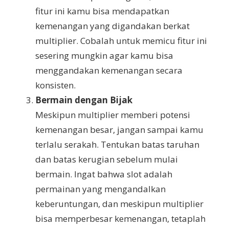
fitur ini kamu bisa mendapatkan
kemenangan yang digandakan berkat
multiplier. Cobalah untuk memicu fitur ini
sesering mungkin agar kamu bisa
menggandakan kemenangan secara
konsisten.
Bermain dengan Bijak
Meskipun multiplier memberi potensi
kemenangan besar, jangan sampai kamu
terlalu serakah. Tentukan batas taruhan
dan batas kerugian sebelum mulai
bermain. Ingat bahwa slot adalah
permainan yang mengandalkan
keberuntungan, dan meskipun multiplier
bisa memperbesar kemenangan, tetaplah