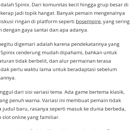
lah Spinix. Dari komunitas kecil hingga grup besar di
 kerap jadi topik hangat. Banyak pemain mengenalnya
skusi ringan di platform seperti
bosempire
, yang sering
dengan gaya santai dan apa adanya.
 begitu digemari adalah karena pendekatannya yang
e Spinix cenderung mudah dipahami, bahkan untuk
turan tidak berbelit, dan alur permainan terasa
idak perlu waktu lama untuk beradaptasi sebelum
annya.
ggul dari sisi variasi tema. Ada game bertema klasik,
yang penuh warna. Variasi ini membuat pemain tidak
a judul baru, rasanya seperti masuk ke dunia berbeda,
slot online yang familiar.