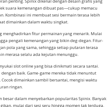
ran penting. Spinix dikenal dengan desain grafis yang
 Efek suara kemenangan dibuat pas—cukup memacu
n. Kombinasi ini membuat sesi bermain terasa lebih
at dimainkan dalam waktu singkat.
ing menghadirkan fitur permainan yang menarik. Mulai
ingga pengali kemenangan yang bikin deg-degan. Fitur-
ngan pola yang sama, sehingga setiap putaran terasa
in merasa selalu ada kejutan menunggu.
ukai slot online yang bisa dinikmati secara santai.
i dengan baik. Game-game mereka tidak menuntut
u. Cocok dimainkan sambil bersantai, mengisi waktu
uran ringan.
n besar dalam menyebarkan popularitas Spinix. Banyak
ikan, mulai dari sesi seru hingga momen tak terduga.