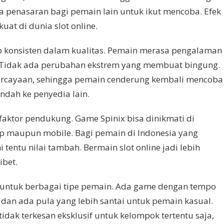
asa penasaran bagi pemain lain untuk ikut mencoba. Efek
kuat di dunia slot online.
gap konsisten dalam kualitas. Pemain merasa pengalaman
 Tidak ada perubahan ekstrem yang membuat bingung.
ercayaan, sehingga pemain cenderung kembali mencoba
ndah ke penyedia lain.
aktor pendukung. Game Spinix bisa dinikmati di
op maupun mobile. Bagi pemain di Indonesia yang
tentu nilai tambah. Bermain slot online jadi lebih
ibet.
ok untuk berbagai tipe pemain. Ada game dengan tempo
 dan ada pula yang lebih santai untuk pemain kasual.
 tidak terkesan eksklusif untuk kelompok tertentu saja,