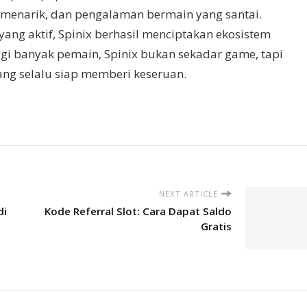
l menarik, dan pengalaman bermain yang santai.
ng aktif, Spinix berhasil menciptakan ekosistem
i banyak pemain, Spinix bukan sekadar game, tapi
ang selalu siap memberi keseruan.
NEXT ARTICLE
di
Kode Referral Slot: Cara Dapat Saldo
Gratis