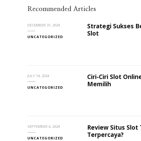
Recommended Articles
Strategi Sukses B
DECEMBER 31, 2024
Slot
UNCATEGORIZED
Ciri-Ciri Slot Onl
JULY 14, 2024
Memilih
UNCATEGORIZED
Review Situs Slot
SEPTEMBER 6, 2024
Terpercaya?
UNCATEGORIZED