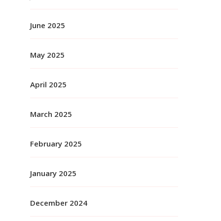
June 2025
May 2025
April 2025
March 2025
February 2025
January 2025
December 2024