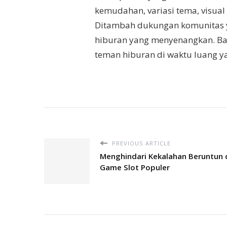
kemudahan, variasi tema, visua
Ditambah dukungan komunitas ya
hiburan yang menyenangkan. Bag
teman hiburan di waktu luang y
PREVIOUS ARTICLE
Menghindari Kekalahan Beruntun 
Game Slot Populer