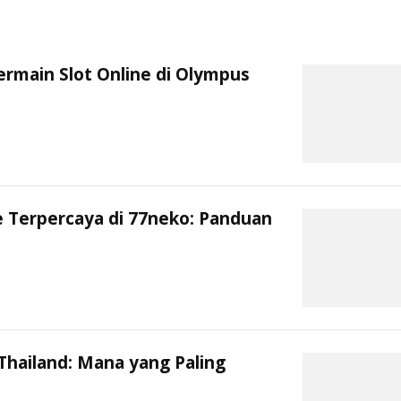
ermain Slot Online di Olympus
ine Terpercaya di 77neko: Panduan
 Thailand: Mana yang Paling