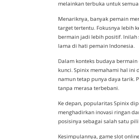
melainkan terbuka untuk semua
Menariknya, banyak pemain mera
target tertentu. Fokusnya lebih
bermain jadi lebih positif. Inila
lama di hati pemain Indonesia.
Dalam konteks budaya bermain d
kunci. Spinix memahami hal ini
namun tetap punya daya tarik. P
tanpa merasa terbebani.
Ke depan, popularitas Spinix di
menghadirkan inovasi ringan da
posisinya sebagai salah satu pili
Kesimpulannya, game slot online