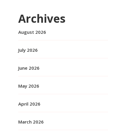
Archives
August 2026
July 2026
June 2026
May 2026
April 2026
March 2026