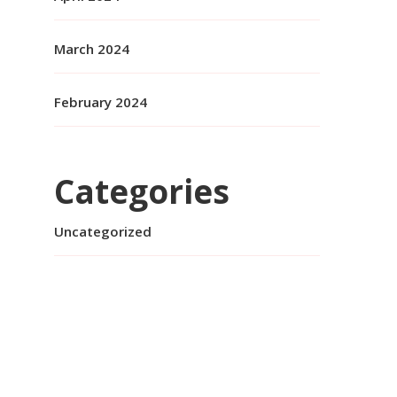
March 2024
February 2024
Categories
Uncategorized