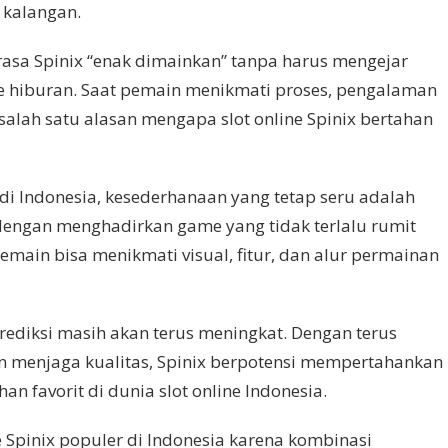
 kalangan.
sa Spinix “enak dimainkan” tanpa harus mengejar
 ke hiburan. Saat pemain menikmati proses, pengalaman
h salah satu alasan mengapa slot online Spinix bertahan
i Indonesia, kesederhanaan yang tetap seru adalah
 dengan menghadirkan game yang tidak terlalu rumit
emain bisa menikmati visual, fitur, dan alur permainan
prediksi masih akan terus meningkat. Dengan terus
n menjaga kualitas, Spinix berpotensi mempertahankan
han favorit di dunia slot online Indonesia.
 Spinix populer di Indonesia karena kombinasi