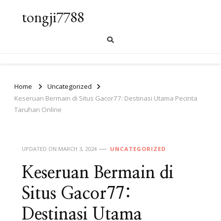
tongji7788
Home
Uncategorized
Keseruan Bermain di Situs Gacor77: Destinasi Utama Pecinta
Taruhan Online
UPDATED ON
MARCH 3, 2024
UNCATEGORIZED
Keseruan Bermain di
Situs Gacor77:
Destinasi Utama