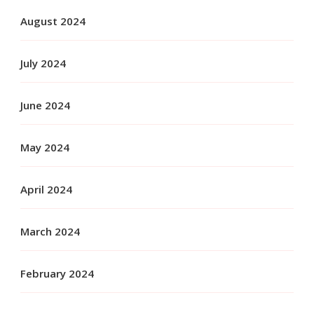
August 2024
July 2024
June 2024
May 2024
April 2024
March 2024
February 2024