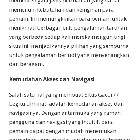
memiliki segala jenis permainan yang dapat
memenuhi kebutuhan dan keinginan para
pemain. Ini memungkinkan para pemain untuk
menikmati berbagai jenis pengalaman taruhan
yang berbeda setiap kali mereka mengunjungi
situs ini, menjadikannya pilihan yang sempurna
untuk pengalaman berjudi yang menyenangkan
dan beragam.
Kemudahan Akses dan Navigasi
Salah satu hal yang membuat Situs Gacor77
begitu diminati adalah kemudahan akses dan
navigasinya. Dengan antarmuka yang ramah
pengguna dan navigasi yang intuitif, para
pemain dapat dengan mudah menemukan
permainan yang mereka cari dan mulai bermain