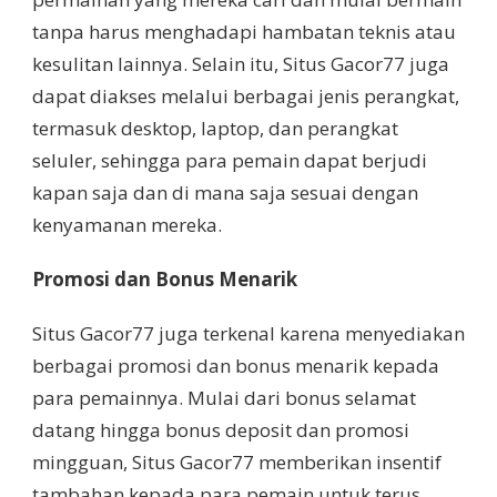
tanpa harus menghadapi hambatan teknis atau
kesulitan lainnya. Selain itu, Situs Gacor77 juga
dapat diakses melalui berbagai jenis perangkat,
termasuk desktop, laptop, dan perangkat
seluler, sehingga para pemain dapat berjudi
kapan saja dan di mana saja sesuai dengan
kenyamanan mereka.
Promosi dan Bonus Menarik
Situs Gacor77 juga terkenal karena menyediakan
berbagai promosi dan bonus menarik kepada
para pemainnya. Mulai dari bonus selamat
datang hingga bonus deposit dan promosi
mingguan, Situs Gacor77 memberikan insentif
tambahan kepada para pemain untuk terus