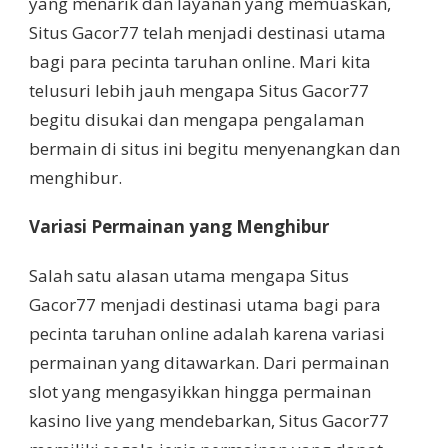
yang menarik dan layanan yang memuaskan,
Situs Gacor77 telah menjadi destinasi utama
bagi para pecinta taruhan online. Mari kita
telusuri lebih jauh mengapa Situs Gacor77
begitu disukai dan mengapa pengalaman
bermain di situs ini begitu menyenangkan dan
menghibur.
Variasi Permainan yang Menghibur
Salah satu alasan utama mengapa Situs
Gacor77 menjadi destinasi utama bagi para
pecinta taruhan online adalah karena variasi
permainan yang ditawarkan. Dari permainan
slot yang mengasyikkan hingga permainan
kasino live yang mendebarkan, Situs Gacor77