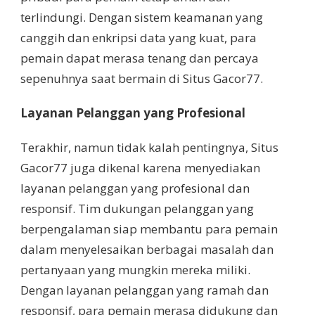
terlindungi. Dengan sistem keamanan yang
canggih dan enkripsi data yang kuat, para
pemain dapat merasa tenang dan percaya
sepenuhnya saat bermain di Situs Gacor77.
Layanan Pelanggan yang Profesional
Terakhir, namun tidak kalah pentingnya, Situs
Gacor77 juga dikenal karena menyediakan
layanan pelanggan yang profesional dan
responsif. Tim dukungan pelanggan yang
berpengalaman siap membantu para pemain
dalam menyelesaikan berbagai masalah dan
pertanyaan yang mungkin mereka miliki.
Dengan layanan pelanggan yang ramah dan
responsif, para pemain merasa didukung dan