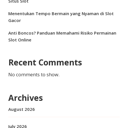
Situs Slot
Menentukan Tempo Bermain yang Nyaman di Slot
Gacor
Anti Boncos? Panduan Memahami Risiko Permainan
Slot Online
Recent Comments
No comments to show.
Archives
August 2026
July 2026