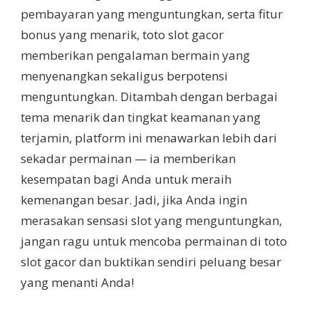
pembayaran yang menguntungkan, serta fitur
bonus yang menarik, toto slot gacor
memberikan pengalaman bermain yang
menyenangkan sekaligus berpotensi
menguntungkan. Ditambah dengan berbagai
tema menarik dan tingkat keamanan yang
terjamin, platform ini menawarkan lebih dari
sekadar permainan — ia memberikan
kesempatan bagi Anda untuk meraih
kemenangan besar. Jadi, jika Anda ingin
merasakan sensasi slot yang menguntungkan,
jangan ragu untuk mencoba permainan di toto
slot gacor dan buktikan sendiri peluang besar
yang menanti Anda!