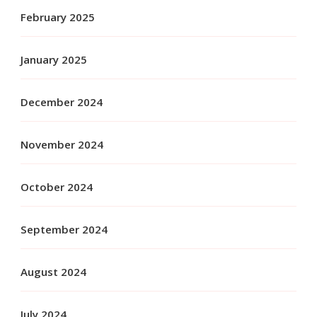
February 2025
January 2025
December 2024
November 2024
October 2024
September 2024
August 2024
July 2024