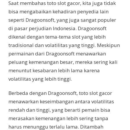
Saat membahas toto slot gacor, kita juga tidak
bisa mengabaikan kehadiran penyedia lain
seperti Dragoonsoft, yang juga sangat populer
di pasar perjudian Indonesia. Dragoonsoft
dikenal dengan tema-tema slot yang lebih
tradisional dan volatilitas yang tinggi. Meskipun
permainan dari Dragoonsoft menawarkan
peluang kemenangan besar, mereka sering kali
menuntut kesabaran lebih lama karena
volatilitas yang lebih tinggi.
Berbeda dengan Dragoonsoft, toto slot gacor
menawarkan keseimbangan antara volatilitas
rendah dan tinggi, yang berarti pemain bisa
merasakan kemenangan lebih sering tanpa
harus menunggu terlalu lama. Ditambah