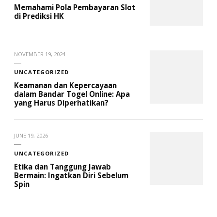
Memahami Pola Pembayaran Slot
di Prediksi HK
NOVEMBER 19, 2024
UNCATEGORIZED
Keamanan dan Kepercayaan
dalam Bandar Togel Online: Apa
yang Harus Diperhatikan?
JUNE 19, 2026
UNCATEGORIZED
Etika dan Tanggung Jawab
Bermain: Ingatkan Diri Sebelum
Spin