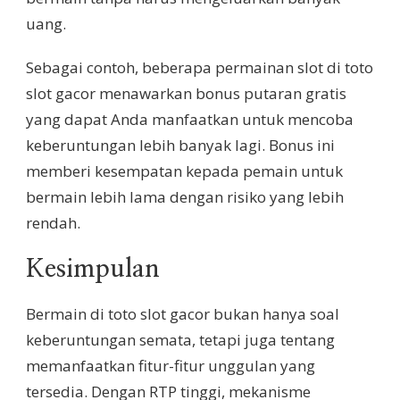
uang.
Sebagai contoh, beberapa permainan slot di toto
slot gacor menawarkan bonus putaran gratis
yang dapat Anda manfaatkan untuk mencoba
keberuntungan lebih banyak lagi. Bonus ini
memberi kesempatan kepada pemain untuk
bermain lebih lama dengan risiko yang lebih
rendah.
Kesimpulan
Bermain di toto slot gacor bukan hanya soal
keberuntungan semata, tetapi juga tentang
memanfaatkan fitur-fitur unggulan yang
tersedia. Dengan RTP tinggi, mekanisme