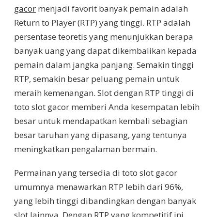
gacor
menjadi favorit banyak pemain adalah
Return to Player (RTP) yang tinggi. RTP adalah
persentase teoretis yang menunjukkan berapa
banyak uang yang dapat dikembalikan kepada
pemain dalam jangka panjang. Semakin tinggi
RTP, semakin besar peluang pemain untuk
meraih kemenangan. Slot dengan RTP tinggi di
toto slot gacor memberi Anda kesempatan lebih
besar untuk mendapatkan kembali sebagian
besar taruhan yang dipasang, yang tentunya
meningkatkan pengalaman bermain.
Permainan yang tersedia di toto slot gacor
umumnya menawarkan RTP lebih dari 96%,
yang lebih tinggi dibandingkan dengan banyak
slot lainnya. Dengan RTP yang kompetitif ini,