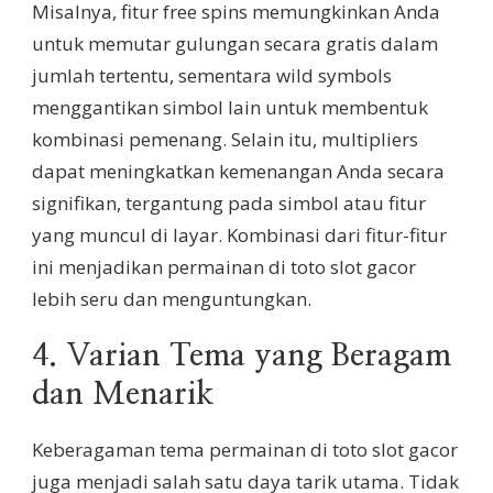
Misalnya, fitur free spins memungkinkan Anda
untuk memutar gulungan secara gratis dalam
jumlah tertentu, sementara wild symbols
menggantikan simbol lain untuk membentuk
kombinasi pemenang. Selain itu, multipliers
dapat meningkatkan kemenangan Anda secara
signifikan, tergantung pada simbol atau fitur
yang muncul di layar. Kombinasi dari fitur-fitur
ini menjadikan permainan di toto slot gacor
lebih seru dan menguntungkan.
4. Varian Tema yang Beragam
dan Menarik
Keberagaman tema permainan di toto slot gacor
juga menjadi salah satu daya tarik utama. Tidak