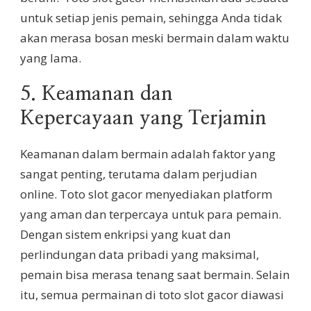
untuk setiap jenis pemain, sehingga Anda tidak
akan merasa bosan meski bermain dalam waktu
yang lama.
5. Keamanan dan
Kepercayaan yang Terjamin
Keamanan dalam bermain adalah faktor yang
sangat penting, terutama dalam perjudian
online. Toto slot gacor menyediakan platform
yang aman dan terpercaya untuk para pemain.
Dengan sistem enkripsi yang kuat dan
perlindungan data pribadi yang maksimal,
pemain bisa merasa tenang saat bermain. Selain
itu, semua permainan di toto slot gacor diawasi