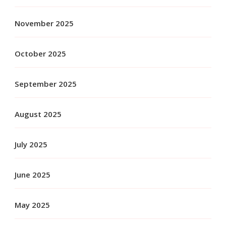
November 2025
October 2025
September 2025
August 2025
July 2025
June 2025
May 2025