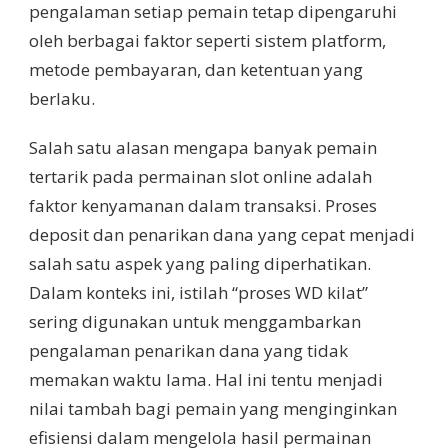
pengalaman setiap pemain tetap dipengaruhi
oleh berbagai faktor seperti sistem platform,
metode pembayaran, dan ketentuan yang
berlaku.
Salah satu alasan mengapa banyak pemain
tertarik pada permainan slot online adalah
faktor kenyamanan dalam transaksi. Proses
deposit dan penarikan dana yang cepat menjadi
salah satu aspek yang paling diperhatikan.
Dalam konteks ini, istilah “proses WD kilat”
sering digunakan untuk menggambarkan
pengalaman penarikan dana yang tidak
memakan waktu lama. Hal ini tentu menjadi
nilai tambah bagi pemain yang menginginkan
efisiensi dalam mengelola hasil permainan