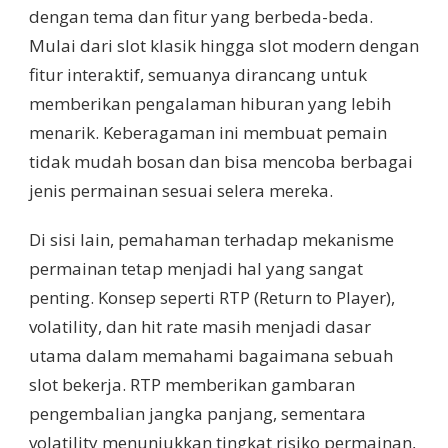
dengan tema dan fitur yang berbeda-beda.
Mulai dari slot klasik hingga slot modern dengan
fitur interaktif, semuanya dirancang untuk
memberikan pengalaman hiburan yang lebih
menarik. Keberagaman ini membuat pemain
tidak mudah bosan dan bisa mencoba berbagai
jenis permainan sesuai selera mereka.
Di sisi lain, pemahaman terhadap mekanisme
permainan tetap menjadi hal yang sangat
penting. Konsep seperti RTP (Return to Player),
volatility, dan hit rate masih menjadi dasar
utama dalam memahami bagaimana sebuah
slot bekerja. RTP memberikan gambaran
pengembalian jangka panjang, sementara
volatility menunjukkan tingkat risiko permainan,