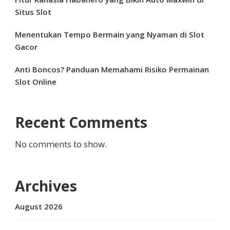
Situs Slot
Menentukan Tempo Bermain yang Nyaman di Slot
Gacor
Anti Boncos? Panduan Memahami Risiko Permainan
Slot Online
Recent Comments
No comments to show.
Archives
August 2026