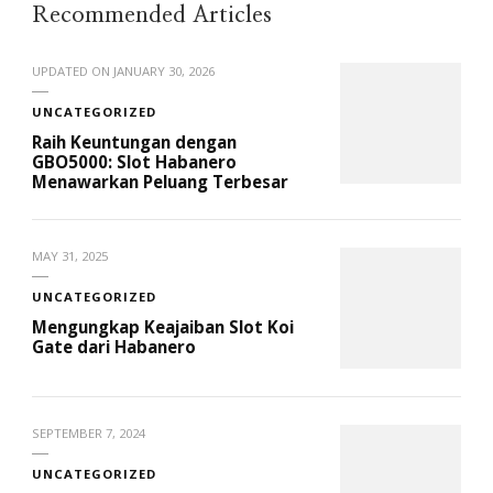
Recommended Articles
UPDATED ON
JANUARY 30, 2026
UNCATEGORIZED
Raih Keuntungan dengan
GBO5000: Slot Habanero
Menawarkan Peluang Terbesar
MAY 31, 2025
UNCATEGORIZED
Mengungkap Keajaiban Slot Koi
Gate dari Habanero
SEPTEMBER 7, 2024
UNCATEGORIZED