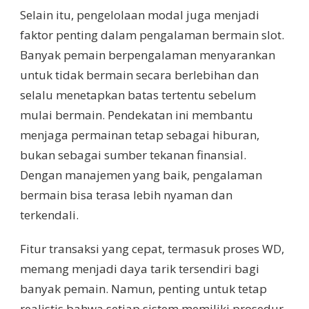
Selain itu, pengelolaan modal juga menjadi
faktor penting dalam pengalaman bermain slot.
Banyak pemain berpengalaman menyarankan
untuk tidak bermain secara berlebihan dan
selalu menetapkan batas tertentu sebelum
mulai bermain. Pendekatan ini membantu
menjaga permainan tetap sebagai hiburan,
bukan sebagai sumber tekanan finansial.
Dengan manajemen yang baik, pengalaman
bermain bisa terasa lebih nyaman dan
terkendali.
Fitur transaksi yang cepat, termasuk proses WD,
memang menjadi daya tarik tersendiri bagi
banyak pemain. Namun, penting untuk tetap
realistis bahwa setiap sistem memiliki prosedur