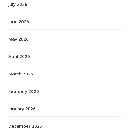
July 2026
June 2026
May 2026
April 2026
March 2026
February 2026
January 2026
December 2025