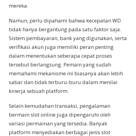
mereka.
Namun, perlu dipahami bahwa kecepatan WD
tidak hanya bergantung pada satu faktor saja.
Sistem pembayaran, bank yang digunakan, serta
verifikasi akun juga memiliki peran penting
dalam menentukan seberapa cepat proses
tersebut berlangsung. Pemain yang sudah
memahami mekanisme ini biasanya akan lebih
sabar dan tidak terburu-buru dalam menilai
kinerja sebuah platform.
Selain kemudahan transaksi, pengalaman
bermain slot online juga dipengaruhi oleh
variasi permainan yang tersedia. Banyak
platform menyediakan berbagai jenis slot