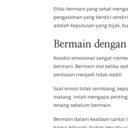
Etika bermain yang sehat menga
pengalaman yang berdiri sendiri
adalah keputusan yang bijak, b
Bermain dengan 
Kondisi emosional sangat meme
bermain. Bermain slot ketika se
penilaian menjadi tidak stabil.
Saat emosi tidak seimbang, kep
matang. Inilah mengapa pentin
tenang sebelum bermain.
Bermain dalam keadaan santai 
hanya hiburan, bukan sesuatu y