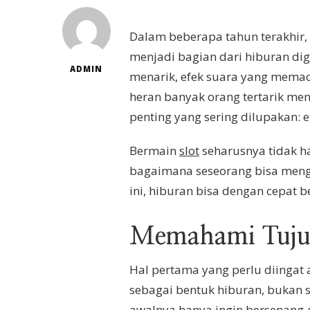
Dalam beberapa tahun terakhir
menjadi bagian dari hiburan dig
ADMIN
menarik, efek suara yang memacu
heran banyak orang tertarik me
penting yang sering dilupakan: 
Bermain
slot
seharusnya tidak h
bagaimana seseorang bisa meng
ini, hiburan bisa dengan cepat
Memahami Tujua
Hal pertama yang perlu diingat
sebagai bentuk hiburan, bukan
awalnya hanya ingin bersenang-s