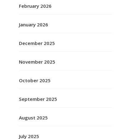
February 2026
January 2026
December 2025
November 2025
October 2025
September 2025
August 2025
July 2025