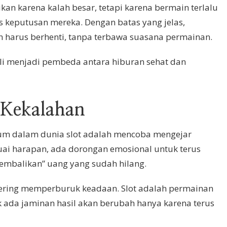
an karena kalah besar, tetapi karena bermain terlalu
s keputusan mereka. Dengan batas yang jelas,
n harus berhenti, tanpa terbawa suasana permainan.
g kali menjadi pembeda antara hiburan sehat dan
 Kekalahan
mum dalam dunia slot adalah mencoba mengejar
esuai harapan, ada dorongan emosional untuk terus
mbalikan” uang yang sudah hilang.
 sering memperburuk keadaan. Slot adalah permainan
k ada jaminan hasil akan berubah hanya karena terus