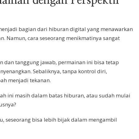
ainan dengan Perspektif
 menjadi bagian dari hiburan digital yang menawarkan
tan. Namun, cara seseorang menikmatinya sangat
n dan tanggung jawab, permainan ini bisa tetap
yenangkan. Sebaliknya, tanpa kontrol diri,
ah menjadi tekanan.
kah ini masih dalam batas hiburan, atau sudah mulai
rusnya?
u, seseorang bisa lebih bijak dalam mengambil