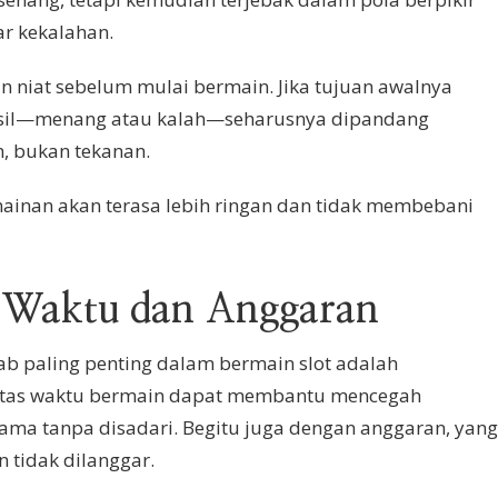
ar kekalahan.
n niat sebelum mulai bermain. Jika tujuan awalnya
asil—menang atau kalah—seharusnya dipandang
, bukan tekanan.
mainan akan terasa lebih ringan dan tidak membebani
 Waktu dan Anggaran
ab paling penting dalam bermain slot adalah
atas waktu bermain dapat membantu mencegah
lama tanpa disadari. Begitu juga dengan anggaran, yang
n tidak dilanggar.