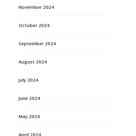
November 2024
October 2024
September 2024
August 2024
July 2024
June 2024
May 2024
April 2024