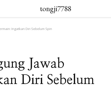
tongji7788
rmain: Ingatkan Diri Sebelum Spin
ggung Jawab
kan Diri Sebelum