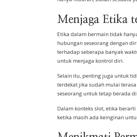
Menjaga Etika t
Etika dalam bermain tidak hanya
hubungan seseorang dengan dirin
terhadap seberapa banyak wakt
untuk menjaga kontrol diri.
Selain itu, penting juga untuk 
terdekat jika sudah mulai teras
seseorang untuk tetap berada di 
Dalam konteks slot, etika berar
ketika masih ada keinginan untu