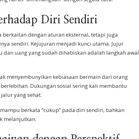
erhadap Diri Sendiri
 berkaitan dengan aturan eksternal, tetapi juga
ya sendiri. Kejujuran menjadi kunci utama. Jujur
u dan uang yang sudah dihabiskan adalah langkah awal
tidak menyembunyikan kebiasaan bermain dari orang
a berlebihan. Dukungan sosial sering kali membantu
jalur yang sehat.
ti mampu berkata “cukup” pada diri sendiri, bahkan
k melanjutkan.