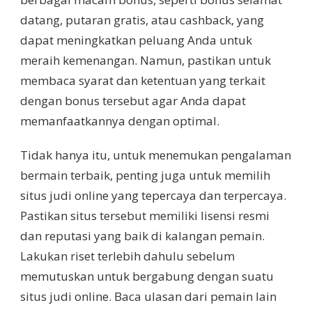
datang, putaran gratis, atau cashback, yang
dapat meningkatkan peluang Anda untuk
meraih kemenangan. Namun, pastikan untuk
membaca syarat dan ketentuan yang terkait
dengan bonus tersebut agar Anda dapat
memanfaatkannya dengan optimal.
Tidak hanya itu, untuk menemukan pengalaman
bermain terbaik, penting juga untuk memilih
situs judi online yang tepercaya dan terpercaya.
Pastikan situs tersebut memiliki lisensi resmi
dan reputasi yang baik di kalangan pemain.
Lakukan riset terlebih dahulu sebelum
memutuskan untuk bergabung dengan suatu
situs judi online. Baca ulasan dari pemain lain