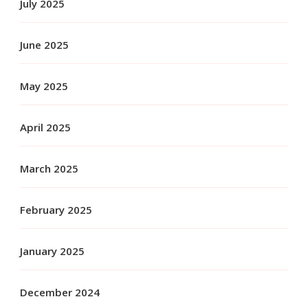
July 2025
June 2025
May 2025
April 2025
March 2025
February 2025
January 2025
December 2024