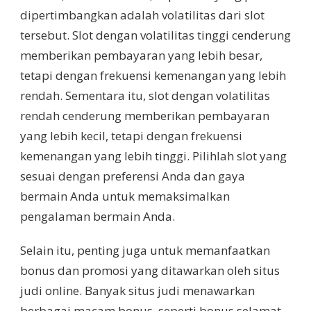
dipertimbangkan adalah volatilitas dari slot
tersebut. Slot dengan volatilitas tinggi cenderung
memberikan pembayaran yang lebih besar,
tetapi dengan frekuensi kemenangan yang lebih
rendah. Sementara itu, slot dengan volatilitas
rendah cenderung memberikan pembayaran
yang lebih kecil, tetapi dengan frekuensi
kemenangan yang lebih tinggi. Pilihlah slot yang
sesuai dengan preferensi Anda dan gaya
bermain Anda untuk memaksimalkan
pengalaman bermain Anda.
Selain itu, penting juga untuk memanfaatkan
bonus dan promosi yang ditawarkan oleh situs
judi online. Banyak situs judi menawarkan
berbagai macam bonus, seperti bonus selamat