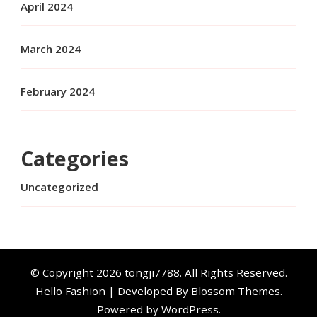
April 2024
March 2024
February 2024
Categories
Uncategorized
© Copyright 2026
tongji7788
. All Rights Reserved.
Hello Fashion | Developed By
Blossom Themes
.
Powered by
WordPress
.