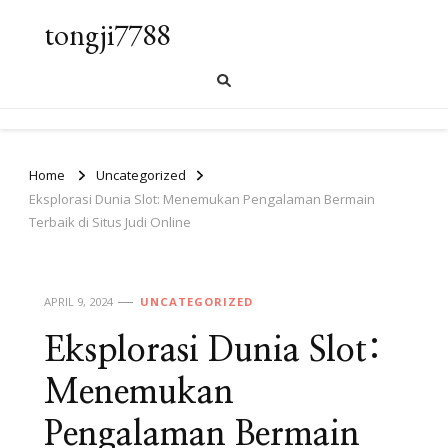
tongji7788
Home
Uncategorized
Eksplorasi Dunia Slot: Menemukan Pengalaman Bermain
Terbaik di Situs Judi Online
APRIL 9, 2024
UNCATEGORIZED
Eksplorasi Dunia Slot:
Menemukan
Pengalaman Bermain