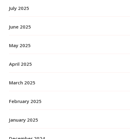
July 2025
June 2025
May 2025
April 2025
March 2025
February 2025
January 2025
December 2024