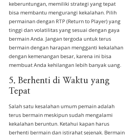
keberuntungan, memiliki strategi yang tepat
bisa membantu mengurangi kekalahan. Pilih
permainan dengan RTP (Return to Player) yang
tinggi dan volatilitas yang sesuai dengan gaya
bermain Anda. Jangan tergoda untuk terus
bermain dengan harapan mengganti kekalahan
dengan kemenangan besar, karena ini bisa
membuat Anda kehilangan lebih banyak uang.
5. Berhenti di Waktu yang
Tepat
Salah satu kesalahan umum pemain adalah
terus bermain meskipun sudah mengalami
kekalahan beruntun. Ketahui kapan harus
berhenti bermain dan istirahat sejenak. Bermain