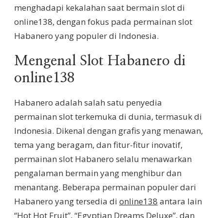
menghadapi kekalahan saat bermain slot di
online138, dengan fokus pada permainan slot
Habanero yang populer di Indonesia.
Mengenal Slot Habanero di
online138
Habanero adalah salah satu penyedia
permainan slot terkemuka di dunia, termasuk di
Indonesia. Dikenal dengan grafis yang menawan,
tema yang beragam, dan fitur-fitur inovatif,
permainan slot Habanero selalu menawarkan
pengalaman bermain yang menghibur dan
menantang. Beberapa permainan populer dari
Habanero yang tersedia di
online138
antara lain
“Hot Hot Fruit”, “Egyptian Dreams Deluxe”, dan