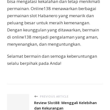
bisa mengatasi kekalahan dan tetap menikmati
permainan. Online138 menawarkan berbagai
permainan slot Habanero yang menarik dan
peluang besar untuk meraih kemenangan.
Dengan keunggulan yang ditawarkan, bermain
di online138 menjadi pengalaman yang aman,
menyenangkan, dan menguntungkan.
Selamat bermain dan semoga keberuntungan
selalu berpihak pada Anda!
PREVIOUS ARTICLE
Review Slot88: Menggali Kelebihan
dan Kekurangan