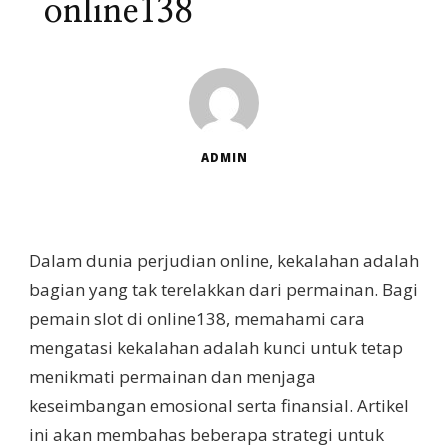
online138
ADMIN
Dalam dunia perjudian online, kekalahan adalah
bagian yang tak terelakkan dari permainan. Bagi
pemain slot di online138, memahami cara
mengatasi kekalahan adalah kunci untuk tetap
menikmati permainan dan menjaga
keseimbangan emosional serta finansial. Artikel
ini akan membahas beberapa strategi untuk