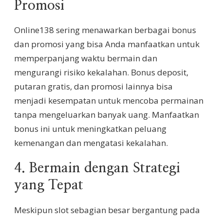
Promosi
Online138 sering menawarkan berbagai bonus
dan promosi yang bisa Anda manfaatkan untuk
memperpanjang waktu bermain dan
mengurangi risiko kekalahan. Bonus deposit,
putaran gratis, dan promosi lainnya bisa
menjadi kesempatan untuk mencoba permainan
tanpa mengeluarkan banyak uang. Manfaatkan
bonus ini untuk meningkatkan peluang
kemenangan dan mengatasi kekalahan.
4. Bermain dengan Strategi
yang Tepat
Meskipun slot sebagian besar bergantung pada