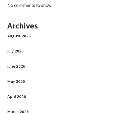
No comments to show.
Archives
August 2026
July 2026
June 2026
May 2026
April 2026
March 2026