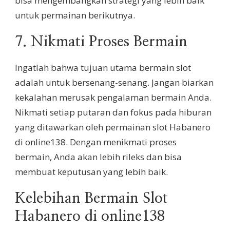
bisa mengembangkan strategi yang lebih baik
untuk permainan berikutnya.
7. Nikmati Proses Bermain
Ingatlah bahwa tujuan utama bermain slot
adalah untuk bersenang-senang. Jangan biarkan
kekalahan merusak pengalaman bermain Anda.
Nikmati setiap putaran dan fokus pada hiburan
yang ditawarkan oleh permainan slot Habanero
di online138. Dengan menikmati proses
bermain, Anda akan lebih rileks dan bisa
membuat keputusan yang lebih baik.
Kelebihan Bermain Slot
Habanero di online138