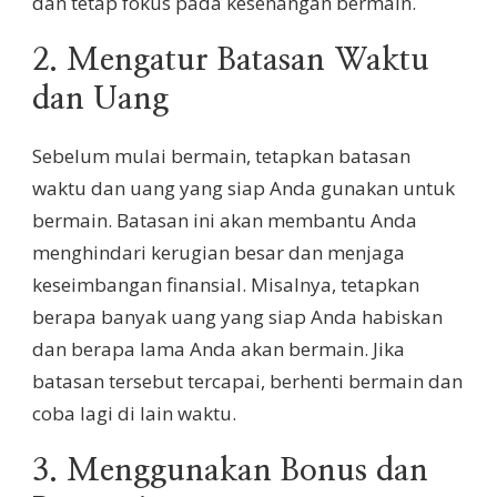
dan tetap fokus pada kesenangan bermain.
2. Mengatur Batasan Waktu
dan Uang
Sebelum mulai bermain, tetapkan batasan
waktu dan uang yang siap Anda gunakan untuk
bermain. Batasan ini akan membantu Anda
menghindari kerugian besar dan menjaga
keseimbangan finansial. Misalnya, tetapkan
berapa banyak uang yang siap Anda habiskan
dan berapa lama Anda akan bermain. Jika
batasan tersebut tercapai, berhenti bermain dan
coba lagi di lain waktu.
3. Menggunakan Bonus dan