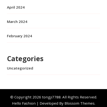
April 2024
March 2024
February 2024
Categories
Uncategorized
© Copyright 2026
tongji7788
. All Rights Reserved.
Hello Fashion | Developed By
Blossom Themes
.