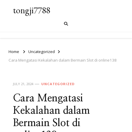
tongji7788
Home
Uncategorized
Cara Mengatasi Kekalahan dalam Bermain Slot di online138
JULY 21, 2024
UNCATEGORIZED
Cara Mengatasi
Kekalahan dalam
Bermain Slot di