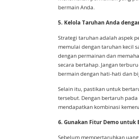
bermain Anda.
5. Kelola Taruhan Anda denga
Strategi taruhan adalah aspek 
memulai dengan taruhan kecil s
dengan permainan dan memaham
secara bertahap. Jangan terbur
bermain dengan hati-hati dan b
Selain itu, pastikan untuk bert
tersebut. Dengan bertaruh pada
mendapatkan kombinasi kemena
6. Gunakan Fitur Demo untuk B
Sebelum mempertaruhkan uang ny