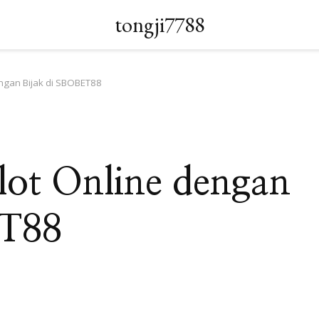
tongji7788
ngan Bijak di SBOBET88
lot Online dengan
ET88