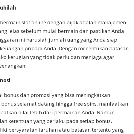
uhilah
 bermain slot online dengan bijak adalah manajemen
ng jelas sebelum mulai bermain dan pastikan Anda
Anggaran ini haruslah jumlah uang yang Anda siap
keuangan pribadi Anda. Dengan menentukan batasan
isiko kerugian yang tidak perlu dan menjaga agar
yenangkan.
mosi
 bonus dan promosi yang bisa meningkatkan
bonus selamat datang hingga free spins, manfaatkan
atkan nilai lebih dari permainan Anda. Namun,
an ketentuan yang berlaku pada setiap bonus.
i persyaratan taruhan atau batasan tertentu yang