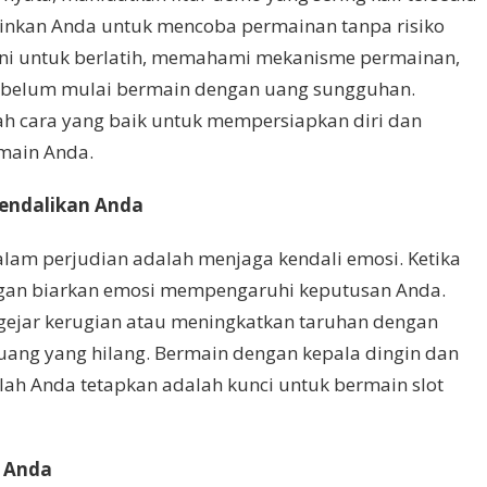
kinkan Anda untuk mencoba permainan tanpa risiko
ini untuk berlatih, memahami mekanisme permainan,
ebelum mulai bermain dengan uang sungguhan.
lah cara yang baik untuk mempersiapkan diri dan
main Anda.
gendalikan Anda
alam perjudian adalah menjaga kendali emosi. Ketika
gan biarkan emosi mempengaruhi keputusan Anda.
gejar kerugian atau meningkatkan taruhan dengan
ang yang hilang. Bermain dengan kepala dingin dan
lah Anda tetapkan adalah kunci untuk bermain slot
a Anda