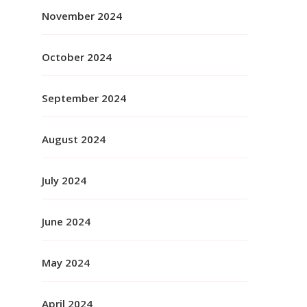
November 2024
October 2024
September 2024
August 2024
July 2024
June 2024
May 2024
April 2024