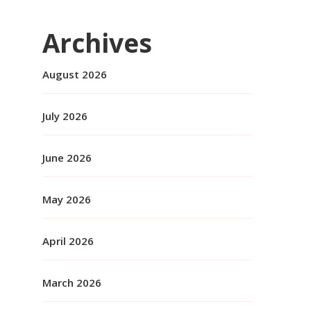
Archives
August 2026
July 2026
June 2026
May 2026
April 2026
March 2026