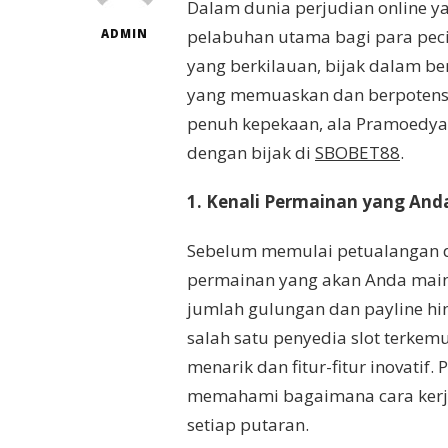
Dalam dunia perjudian online y
pelabuhan utama bagi para pecin
ADMIN
yang berkilauan, bijak dalam b
yang memuaskan dan berpotens
penuh kepekaan, ala Pramoedya A
dengan bijak di
SBOBET88
.
1. Kenali Permainan yang An
Sebelum memulai petualangan d
permainan yang akan Anda mainka
jumlah gulungan dan payline hi
salah satu penyedia slot terke
menarik dan fitur-fitur inovatif.
memahami bagaimana cara kerja
setiap putaran.