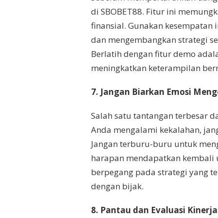
di SBOBET88. Fitur ini memung
finansial. Gunakan kesempatan 
dan mengembangkan strategi s
Berlatih dengan fitur demo ada
meningkatkan keterampilan ber
7. Jangan Biarkan Emosi Men
Salah satu tantangan terbesar d
Anda mengalami kekalahan, jan
Jangan terburu-buru untuk men
harapan mendapatkan kembali u
berpegang pada strategi yang te
dengan bijak.
8. Pantau dan Evaluasi Kinerj