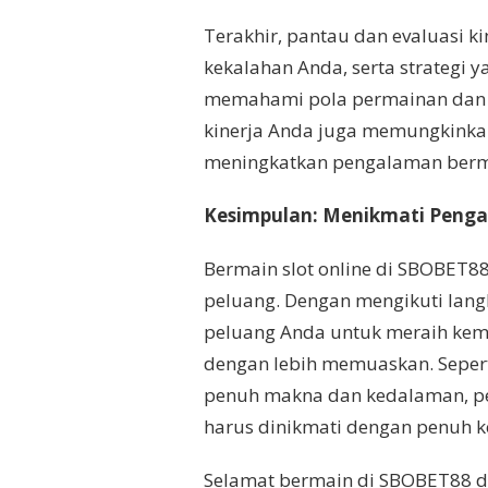
Terakhir, pantau dan evaluasi k
kekalahan Anda, serta strategi 
memahami pola permainan dan m
kinerja Anda juga memungkinka
meningkatkan pengalaman berma
Kesimpulan: Menikmati Penga
Bermain slot online di SBOBET
peluang. Dengan mengikuti lang
peluang Anda untuk meraih kem
dengan lebih memuaskan. Seper
penuh makna dan kedalaman, pe
harus dinikmati dengan penuh 
Selamat bermain di SBOBET88 