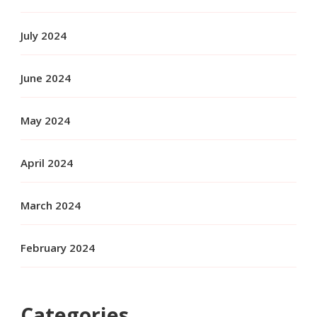
July 2024
June 2024
May 2024
April 2024
March 2024
February 2024
Categories