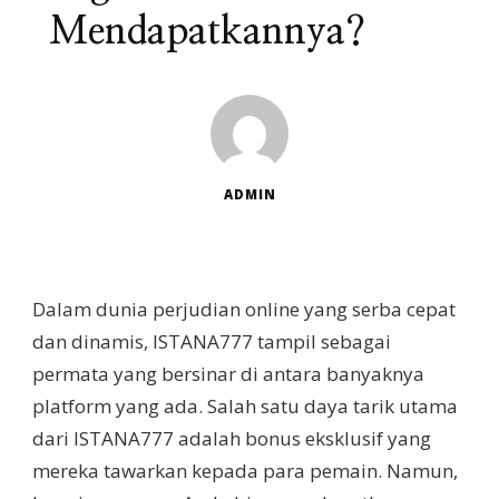
Mendapatkannya?
ADMIN
Dalam dunia perjudian online yang serba cepat
dan dinamis, ISTANA777 tampil sebagai
permata yang bersinar di antara banyaknya
platform yang ada. Salah satu daya tarik utama
dari ISTANA777 adalah bonus eksklusif yang
mereka tawarkan kepada para pemain. Namun,