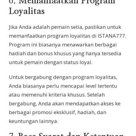
6.
Memanfaatkan Program
Loyalitas
Jika Anda adalah pemain setia, pastikan untuk
memanfaatkan program loyalitas di ISTANA777.
Program ini biasanya menawarkan berbagai
hadiah dan bonus khusus yang hanya tersedia
untuk pemain dengan status loyal.
Untuk bergabung dengan program loyalitas,
Anda biasanya perlu mencapai level tertentu
atau memenuhi kriteria khusus. Setelah
bergabung, Anda akan mendapatkan akses ke
berbagai promosi eksklusif, hadiah, dan
keuntungan lainnya.