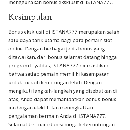
menggunakan bonus eksklusif di ISTANA777.
Kesimpulan
Bonus eksklusif di ISTANA777 merupakan salah
satu daya tarik utama bagi para pemain slot
online. Dengan berbagai jenis bonus yang
ditawarkan, dari bonus selamat datang hingga
program loyalitas, ISTANA777 memastikan
bahwa setiap pemain memiliki kesempatan
untuk meraih keuntungan lebih. Dengan
mengikuti langkah-langkah yang disebutkan di
atas, Anda dapat memanfaatkan bonus-bonus
ini dengan efektif dan meningkatkan
pengalaman bermain Anda di ISTANA777.
Selamat bermain dan semoga keberuntungan