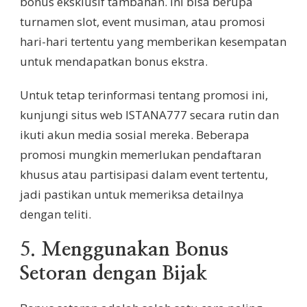
bonus eksklusif tambahan. Ini bisa berupa
turnamen slot, event musiman, atau promosi
hari-hari tertentu yang memberikan kesempatan
untuk mendapatkan bonus ekstra.
Untuk tetap terinformasi tentang promosi ini,
kunjungi situs web ISTANA777 secara rutin dan
ikuti akun media sosial mereka. Beberapa
promosi mungkin memerlukan pendaftaran
khusus atau partisipasi dalam event tertentu,
jadi pastikan untuk memeriksa detailnya
dengan teliti.
5.
Menggunakan Bonus
Setoran dengan Bijak