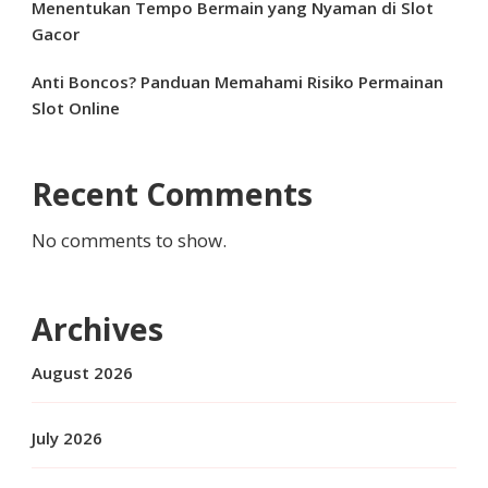
Menentukan Tempo Bermain yang Nyaman di Slot
Gacor
Anti Boncos? Panduan Memahami Risiko Permainan
Slot Online
Recent Comments
No comments to show.
Archives
August 2026
July 2026