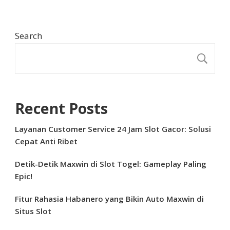
Search
S
Recent Posts
Layanan Customer Service 24 Jam Slot Gacor: Solusi
Cepat Anti Ribet
Detik-Detik Maxwin di Slot Togel: Gameplay Paling
Epic!
Fitur Rahasia Habanero yang Bikin Auto Maxwin di
Situs Slot