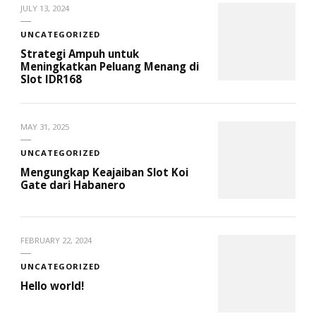
JULY 13, 2024
UNCATEGORIZED
Strategi Ampuh untuk
Meningkatkan Peluang Menang di
Slot IDR168
MAY 31, 2025
UNCATEGORIZED
Mengungkap Keajaiban Slot Koi
Gate dari Habanero
FEBRUARY 22, 2024
UNCATEGORIZED
Hello world!