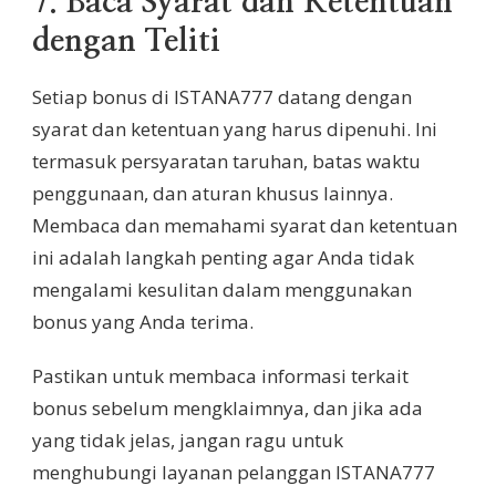
7.
Baca Syarat dan Ketentuan
dengan Teliti
Setiap bonus di ISTANA777 datang dengan
syarat dan ketentuan yang harus dipenuhi. Ini
termasuk persyaratan taruhan, batas waktu
penggunaan, dan aturan khusus lainnya.
Membaca dan memahami syarat dan ketentuan
ini adalah langkah penting agar Anda tidak
mengalami kesulitan dalam menggunakan
bonus yang Anda terima.
Pastikan untuk membaca informasi terkait
bonus sebelum mengklaimnya, dan jika ada
yang tidak jelas, jangan ragu untuk
menghubungi layanan pelanggan ISTANA777