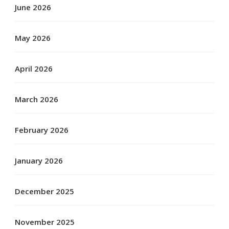
June 2026
May 2026
April 2026
March 2026
February 2026
January 2026
December 2025
November 2025