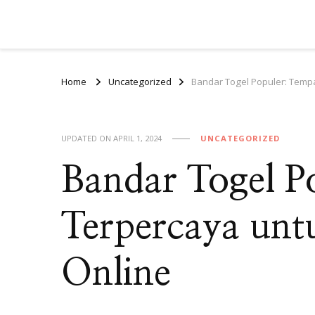
Home
Uncategorized
Bandar Togel Populer: Temp
UPDATED ON
APRIL 1, 2024
UNCATEGORIZED
Bandar Togel P
Terpercaya unt
Online