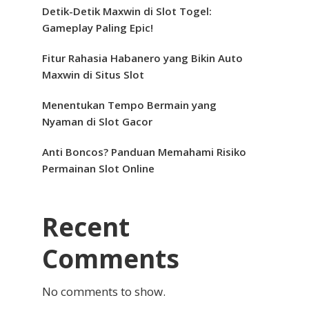
Detik-Detik Maxwin di Slot Togel:
Gameplay Paling Epic!
Fitur Rahasia Habanero yang Bikin Auto
Maxwin di Situs Slot
Menentukan Tempo Bermain yang
Nyaman di Slot Gacor
Anti Boncos? Panduan Memahami Risiko
Permainan Slot Online
Recent
Comments
No comments to show.