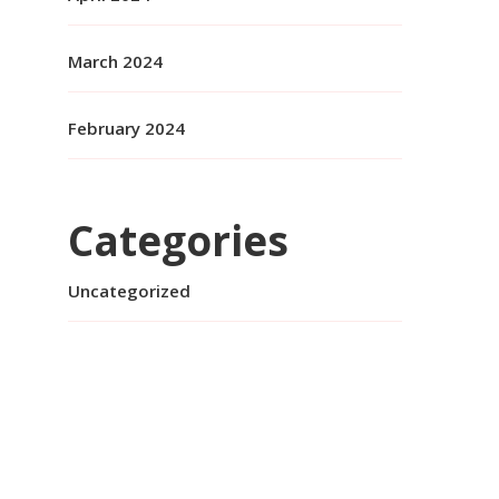
March 2024
February 2024
Categories
Uncategorized