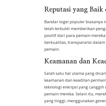
Reputasi yang Baik
Bandar togel populer biasanya m
telah terbukti memberikan pen
positif dari para pemain mereka
berkualitas, transparansi dala
pemain.
Keamanan dan Kead
Salah satu hal utama yang dicar
keamanan dan keadilan permain
teknologi enkripsi yang canggih
pemain mereka. Selain itu, mer
yang tinggi, menggunakan generat