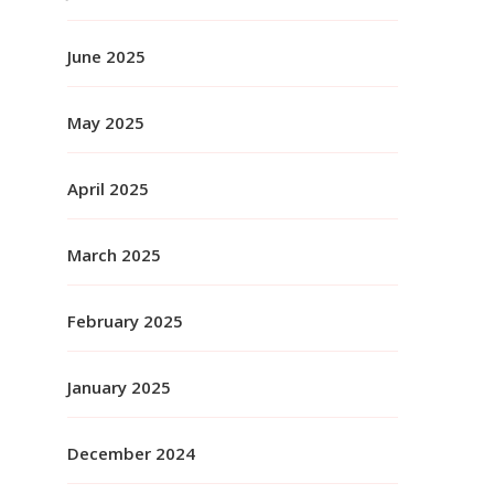
June 2025
May 2025
April 2025
March 2025
February 2025
January 2025
December 2024