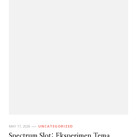
MAY 17, 2026
UNCATEGORIZED
Spectrum Slot: Eksperimen Tema