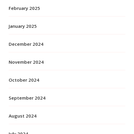
February 2025
January 2025
December 2024
November 2024
October 2024
September 2024
August 2024
July 2024