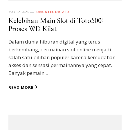
MAY 22, 2026
UNCATEGORIZED
Kelebihan Main Slot di Toto500:
Proses WD Kilat
Dalam dunia hiburan digital yang terus
berkembang, permainan slot online menjadi
salah satu pilihan populer karena kemudahan
akses dan sensasi permainannya yang cepat.
Banyak pemain …
READ MORE