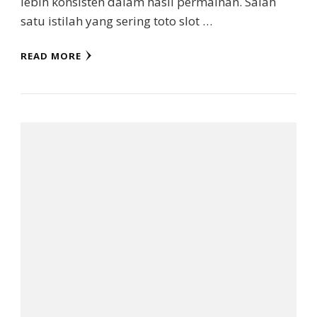
lebih konsisten dalam hasil permainan. Salah
satu istilah yang sering toto slot …
READ MORE