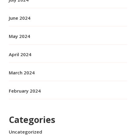
June 2024
May 2024
April 2024
March 2024
February 2024
Categories
Uncategorized