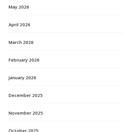
May 2026
April 2026
March 2026
February 2026
January 2026
December 2025
November 2025
October 2025